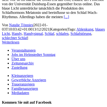
von der Universität Duisburg-Essen gegenüber focus online. Das
blaue Licht unterdrücke tatsächlich die Produktion des
Schlafhormons Melatonin und beeinflusse so den Schlaf-Wach-
Rhythmus. Allerdings haben die meisten
[...]
Von
Natalie Tönnies
|
2022-01-
03T10:03:42+01:00
13/12/2021
|
Kategorien
|
Tags:
Ablenkung
,
blaues
Licht
,
Handy
,
Handysignal
,
Schlaf
,
schlafen
,
Schlafstörung
,
schlechter Schlaf
|
Weiterlesen
Veranstaltungen
Jobs im Helmstedter Sonntag
Über uns
Zeitungsarchiv
Zustellung
Kleinanzeigen
Gewerbliche Anzeigen
Traueranzeigen
Familienanzeigen
Mediadaten
Kommen Sie mit auf Facebook