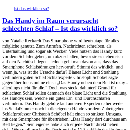
Ist das wirklich so?
Das Handy im Raum verursacht
schlechten Schlaf – Ist das wirklich so?
von Natalie Reckardt Das Smartphone wird heutzutage für alles
mögliche genutzt. Zum Anrufen, Nachrichten schreiben, als
Unterhaltung und sogar als Wecker. Viele nutzen das Handy kurz
vor dem Schlafengehen, um abzuschalten, bevor sie es neben sich
auf den Nachttisch legen. Jedoch geht man davon aus, dass das
Smartphone Schlafstörungen hervorruft. Stimmt das wirklich, und
wenn ja, was ist die Ursache dafür? Blaues Licht und Strahlung
verhindern guten Schlaf Schlafexperte Christoph Schöbel sagte
gegenüber focus online einst: „Das Handy neben dem Bett ist okay -
allerdings nicht für alle.“ Doch was steckt dahinter? Grund für
schlechten Schlaf sollen demnach das blaue Licht und die Strahlung
des Handys sein, welche ein gutes Ein- und Durchschlafen
verhindern. Das Handy gehöre laut anderen Experten daher weder
ins Schlafzimmer noch in die eigenen Hände vor dem Zubettgehen.
Schlafprofessor Christoph Schöbel hält einen so strikten Umgang
mit dem Smartphone für übertrieben: „Das Handy darf durchaus am
Bett liegen.“ Sein eigenes habe auch er jede Nacht direkt neben
sich. Wie so oft mache die Dosis erst das Gift, erklärte der Professor