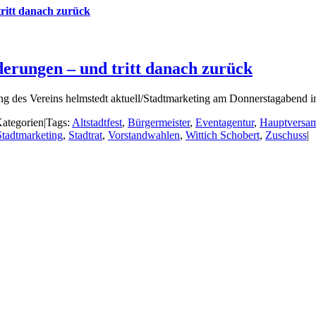
ritt danach zurück
derungen – und tritt danach zurück
 des Vereins helmstedt aktuell/Stadtmarketing am Donnerstagabend im
ategorien
|
Tags:
Altstadtfest
,
Bürgermeister
,
Eventagentur
,
Hauptversa
Stadtmarketing
,
Stadtrat
,
Vorstandwahlen
,
Wittich Schobert
,
Zuschuss
|