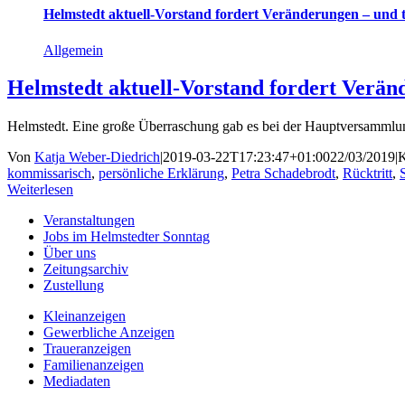
Helmstedt aktuell-Vorstand fordert Veränderungen – und t
Allgemein
Helmstedt aktuell-Vorstand fordert Verän
Helmstedt. Eine große Überraschung gab es bei der Hauptversammlung
Von
Katja Weber-Diedrich
|
2019-03-22T17:23:47+01:00
22/03/2019
|
K
kommissarisch
,
persönliche Erklärung
,
Petra Schadebrodt
,
Rücktritt
,
Weiterlesen
Veranstaltungen
Jobs im Helmstedter Sonntag
Über uns
Zeitungsarchiv
Zustellung
Kleinanzeigen
Gewerbliche Anzeigen
Traueranzeigen
Familienanzeigen
Mediadaten