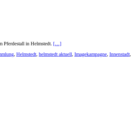
 Pferdestall in Helmstedt.
[…]
mmlung
,
Helmstedt
,
helmstedt aktuell
,
Imagekampagne
,
Innenstadt
,