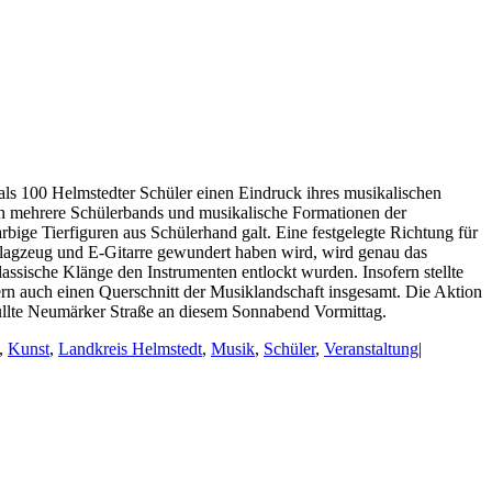
als 100 Helmstedter Schüler einen Eindruck ihres musikalischen
h mehrere Schülerbands und musikalische Formationen der
bige Tierfiguren aus Schülerhand galt. Eine festgelegte Richtung für
chlagzeug und E-Gitarre gewundert haben wird, wird genau das
ssische Klänge den Instrumenten entlockt wurden. Insofern stellte
ern auch einen Querschnitt der Musiklandschaft insgesamt. Die Aktion
füllte Neumärker Straße an diesem Sonnabend Vormittag.
,
Kunst
,
Landkreis Helmstedt
,
Musik
,
Schüler
,
Veranstaltung
|