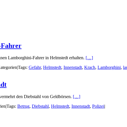
i-Fahrer
inen Lamborghini-Fahrer in Helmstedt erhalten.
[…]
ategorien
|
Tags:
Gefahr
,
Helmstedt
,
Innenstadt
,
Krach
,
Lamborghini
,
la
adt
n vermehrt den Diebstahl von Geldbörsen.
[…]
ien
|
Tags:
Betrug
,
Diebstahl
,
Helmstedt
,
Innenstadt
,
Polizei
|