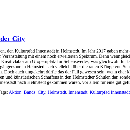
 der City
en, den Kulturpfad Innenstadt in Helmstedt. Im Jahr 2017 gaben mehr 
 Veranstaltung mit einem noch erweiterten Spektrum. Denn wenngleic
 Kreativlabor am Gröpernplatz für Sehenswertes, was gleichwohl für far
ßgängerzone in Helmstedt sich vielleicht über die rauen Klänge von S
. Doch auch umgekehrt dürfte das der Fall gewesen sein, wenn eher kla
chen und künstlerischen Schaffens in den Helmstedter Schulen dar, sond
d Innenstadt nach Helmstedt gekommen waren, vor allem für eine gut ge
Tags:
Aktion
,
Bands
,
City
,
Helmstedt
,
Innenstadt
,
Kulturpfad Innenstadt