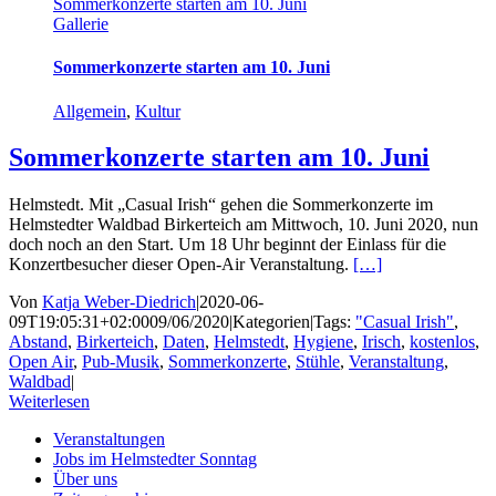
Sommerkonzerte starten am 10. Juni
Gallerie
Sommerkonzerte starten am 10. Juni
Allgemein
,
Kultur
Sommerkonzerte starten am 10. Juni
Helmstedt. Mit „Casual Irish“ gehen die Sommerkonzerte im
Helmstedter Waldbad Birkerteich am Mittwoch, 10. Juni 2020, nun
doch noch an den Start. Um 18 Uhr beginnt der Einlass für die
Konzertbesucher dieser Open-Air Veranstaltung.
[…]
Von
Katja Weber-Diedrich
|
2020-06-
09T19:05:31+02:00
09/06/2020
|
Kategorien
|
Tags:
"Casual Irish"
,
Abstand
,
Birkerteich
,
Daten
,
Helmstedt
,
Hygiene
,
Irisch
,
kostenlos
,
Open Air
,
Pub-Musik
,
Sommerkonzerte
,
Stühle
,
Veranstaltung
,
Waldbad
|
Weiterlesen
Veranstaltungen
Jobs im Helmstedter Sonntag
Über uns