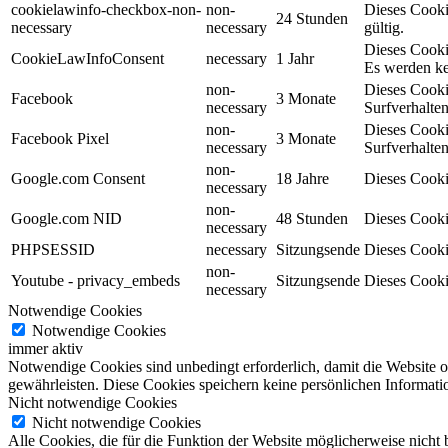
cookielawinfo-checkbox-non-
non-
Dieses Cooki
24 Stunden
necessary
necessary
gültig.
Dieses Cooki
CookieLawInfoConsent
necessary
1 Jahr
Es werden ke
non-
Dieses Cooki
Facebook
3 Monate
necessary
Surfverhalten
non-
Dieses Cooki
Facebook Pixel
3 Monate
necessary
Surfverhalten
non-
Google.com Consent
18 Jahre
Dieses Cooki
necessary
non-
Google.com NID
48 Stunden
Dieses Cooki
necessary
PHPSESSID
necessary
Sitzungsende
Dieses Cooki
non-
Youtube - privacy_embeds
Sitzungsende
Dieses Cooki
necessary
Notwendige Cookies
Notwendige Cookies
immer aktiv
Notwendige Cookies sind unbedingt erforderlich, damit die Website 
gewährleisten. Diese Cookies speichern keine persönlichen Informati
Nicht notwendige Cookies
Nicht notwendige Cookies
Alle Cookies, die für die Funktion der Website möglicherweise nicht