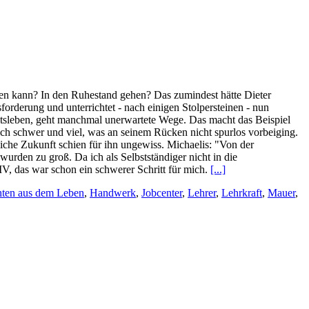
hen kann? In den Ruhestand gehen? Das zumindest hätte Dieter
forderung und unterrichtet - nach einigen Stolpersteinen - nun
eitsleben, geht manchmal unerwartete Wege. Das macht das Beispiel
lich schwer und viel, was an seinem Rücken nicht spurlos vorbeiging.
liche Zukunft schien für ihn ungewiss. Michaelis: "Von der
wurden zu groß. Da ich als Selbstständiger nicht in die
 IV, das war schon ein schwerer Schritt für mich.
[...]
hten aus dem Leben
,
Handwerk
,
Jobcenter
,
Lehrer
,
Lehrkraft
,
Mauer
,