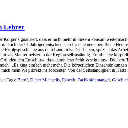
m Lehrer
r Körper signalisiert, dass er nicht mehr in diesem Pensum weitermac
ent. Doch der 61-Jähriger entschied sich für eine neue berufliche Heraus
ine Erfolgsgeschichte aus dem Landkreis: Das Leben, speziell das Arb
hre als Maurermeister in der Region selbstständig. Er arbeitete körper
 Gründen den Entschluss, dass damit jetzt Schluss sein muss. Die beruf
r mich" „Es ging einfach nicht mehr. Die körperlichen Einschränkungen 
te mich mein Weg direkt ins Jobcenter. Von der Selbständigkeit in Hartz
ien
|
Tags:
Beruf
,
Dieter Michaelis
,
Esbeck
,
Fachkräftemangel
,
Geschic