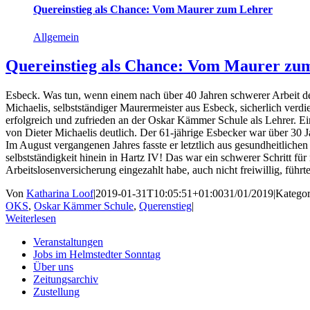
Quereinstieg als Chance: Vom Maurer zum Lehrer
Allgemein
Quereinstieg als Chance: Vom Maurer zu
Esbeck. Was tun, wenn einem nach über 40 Jahren schwerer Arbeit de
Michaelis, selbstständiger Maurermeister aus Esbeck, sicherlich verdi
erfolgreich und zufrieden an der Oskar Kämmer Schule als Lehrer. E
von Dieter Michaelis deutlich. Der 61-jährige Esbecker war über 30 Ja
Im August vergangenen Jahres fasste er letztlich aus gesundheitlichen
selbstständigkeit hinein in Hartz IV! Das war ein schwerer Schritt fü
Arbeitslosenversicherung eingezahlt habe, auch nicht freiwillig, führ
Von
Katharina Loof
|
2019-01-31T10:05:51+01:00
31/01/2019
|
Kategor
OKS
,
Oskar Kämmer Schule
,
Querenstieg
|
Weiterlesen
Veranstaltungen
Jobs im Helmstedter Sonntag
Über uns
Zeitungsarchiv
Zustellung