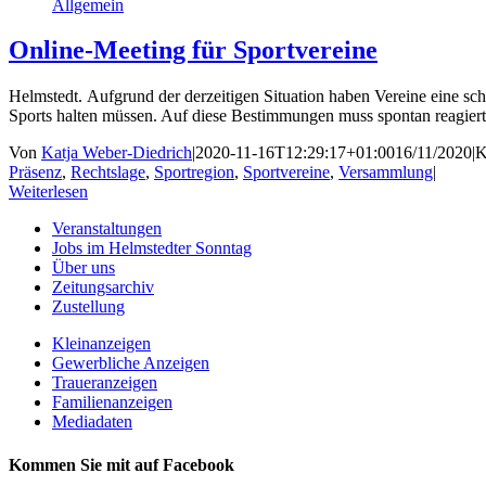
Allgemein
Online-Meeting für Sportvereine
Helmstedt. Aufgrund der derzeitigen Situation haben Vereine eine sch
Sports halten müssen. Auf diese Bestimmungen muss spontan reagiert
Von
Katja Weber-Diedrich
|
2020-11-16T12:29:17+01:00
16/11/2020
|
K
Präsenz
,
Rechtslage
,
Sportregion
,
Sportvereine
,
Versammlung
|
Weiterlesen
Veranstaltungen
Jobs im Helmstedter Sonntag
Über uns
Zeitungsarchiv
Zustellung
Kleinanzeigen
Gewerbliche Anzeigen
Traueranzeigen
Familienanzeigen
Mediadaten
Kommen Sie mit auf Facebook