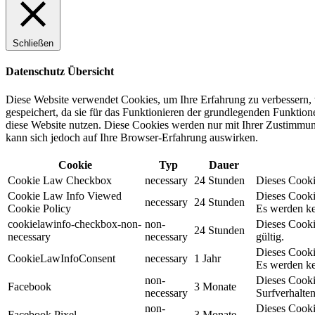
Schließen
Datenschutz Übersicht
Diese Website verwendet Cookies, um Ihre Erfahrung zu verbessern, 
gespeichert, da sie für das Funktionieren der grundlegenden Funktio
diese Website nutzen. Diese Cookies werden nur mit Ihrer Zustimmung
kann sich jedoch auf Ihre Browser-Erfahrung auswirken.
Cookie
Typ
Dauer
Cookie Law Checkbox
necessary
24 Stunden
Dieses Cookie
Cookie Law Info Viewed
Dieses Cooki
necessary
24 Stunden
Cookie Policy
Es werden ke
cookielawinfo-checkbox-non-
non-
Dieses Cooki
24 Stunden
necessary
necessary
gültig.
Dieses Cooki
CookieLawInfoConsent
necessary
1 Jahr
Es werden ke
non-
Dieses Cooki
Facebook
3 Monate
necessary
Surfverhalten
non-
Dieses Cooki
Facebook Pixel
3 Monate