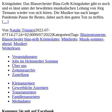
Königslutter. Das Blasorchester Blau-Gelb Königslutter gibt es noch
und es lässt unter der bewährten musikalischen Leitung von Jörg
Tiemann wieder von sich hören. Die Musiker tun nach langer
Pandemie-Pause ihr Bestes, dabei auch den guten Ton zu treffen.
[…]
Von
Natalie Tönnies
|
2022-07-
07T14:27:24+02:00
09/07/2022
|
Kategorien
|
Tags:
Blasinstrumente
,
Blasorchester blau-gelb Königslutter
,
Mitglieder
,
Musik-sommer-
abend
,
Musiker
|
Weiterlesen
Veranstaltungen
Jobs im Helmstedter Sonntag
Über uns
Zeitungsarchiv
Zustellung
Kleinanzeigen
Gewerbliche Anzeigen
Traueranzeigen
Familienanzeigen
Mediadaten
Kommen Sie mit auf Facebook