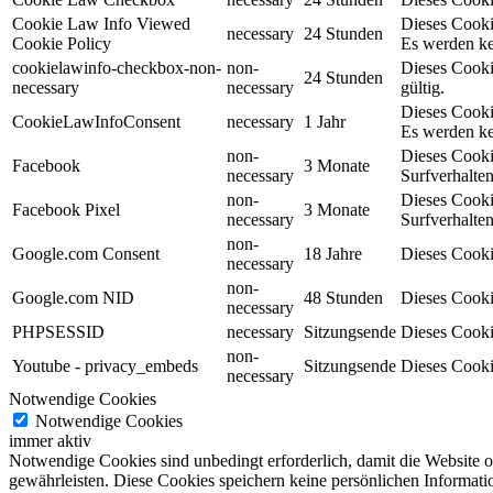
Cookie Law Info Viewed
Dieses Cooki
necessary
24 Stunden
Cookie Policy
Es werden ke
cookielawinfo-checkbox-non-
non-
Dieses Cooki
24 Stunden
necessary
necessary
gültig.
Dieses Cooki
CookieLawInfoConsent
necessary
1 Jahr
Es werden ke
non-
Dieses Cooki
Facebook
3 Monate
necessary
Surfverhalten
non-
Dieses Cooki
Facebook Pixel
3 Monate
necessary
Surfverhalten
non-
Google.com Consent
18 Jahre
Dieses Cooki
necessary
non-
Google.com NID
48 Stunden
Dieses Cooki
necessary
PHPSESSID
necessary
Sitzungsende
Dieses Cooki
non-
Youtube - privacy_embeds
Sitzungsende
Dieses Cooki
necessary
Notwendige Cookies
Notwendige Cookies
immer aktiv
Notwendige Cookies sind unbedingt erforderlich, damit die Website 
gewährleisten. Diese Cookies speichern keine persönlichen Informati