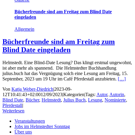
Bücherfreunde sind am Freitag zum Blind Date
eingeladen
Allgemein
Bücherfreunde sind am Freitag zum
Blind Date eingeladen
Helmstedt. Eine Blind-Date Lesung? Das klingt erstmal ungewohnt,
ist aber mehr als spannend. Die Helmstedter Buchhandlung
julius.buch hat das Vergnügung solch eine Lesung am Freitag, 15.
September, 2023 um 19 Uhr im Café Pferdestall anzubieten.
[…]
Von
Katja Weber-Diedrich
|
2023-09-
12T10:41:43+02:00
12/09/2023
|
Kategorien
|
Tags:
Autor
,
Autorin
,
Blind Date
,
Bücher
,
Helmstedt
,
Julius Buch
,
Lesung
,
Nominierte
,
Pferdestall
|
Weiterlesen
Veranstaltungen
Jobs im Helmstedter Sonntag
Über uns