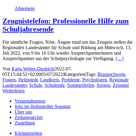
Allgemein
Zeugnistelefon: Professionelle Hilfe zum
Schuljahresende
Für sämtliche Fragen, Nöte, Ängste rund um das Zeugnis stellen die
Regionalen Landesämter für Schule und Bildung am Mittwoch, 13.
Juli 2022, von 9 bis 16 Uhr wieder Ansprechpartnerinnen und
Ansprechpartner aus der Schulpsychologie zur Verfügung.
[…]
Von
Katja Weber-Diedrich
|
2022-07-
05T15:44:52+02:00
05/07/2022
|
Kategorien
|
Tags:
Braunschweig
,
Fragen
,
Helmstedt
,
Landkreis
,
Probleme
,
Psychologen
,
Regionale
Landesämter
,
Schule
,
Schulende
,
Sommerferien
,
Sorgen
,
Zeugnis
|
Weiterlesen
Veranstaltungen
Jobs im Helmstedter Sonntag
Über uns
Zeitungsarchiv
Zustellung
Kleinanzeigen