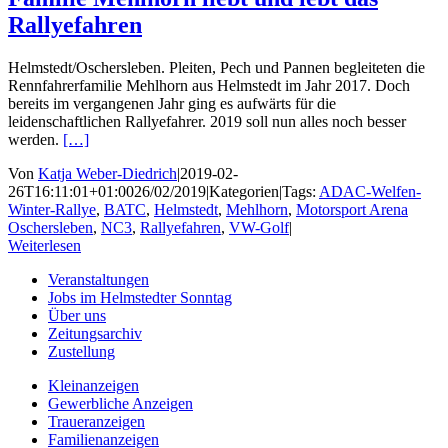
Rallyefahren
Helmstedt/Oschersleben. Pleiten, Pech und Pannen begleiteten die
Rennfahrerfamilie Mehlhorn aus Helmstedt im Jahr 2017. Doch
bereits im vergangenen Jahr ging es aufwärts für die
leidenschaftlichen Rallyefahrer. 2019 soll nun alles noch besser
werden.
[…]
Von
Katja Weber-Diedrich
|
2019-02-
26T16:11:01+01:00
26/02/2019
|
Kategorien
|
Tags:
ADAC-Welfen-
Winter-Rallye
,
BATC
,
Helmstedt
,
Mehlhorn
,
Motorsport Arena
Oschersleben
,
NC3
,
Rallyefahren
,
VW-Golf
|
Weiterlesen
Veranstaltungen
Jobs im Helmstedter Sonntag
Über uns
Zeitungsarchiv
Zustellung
Kleinanzeigen
Gewerbliche Anzeigen
Traueranzeigen
Familienanzeigen