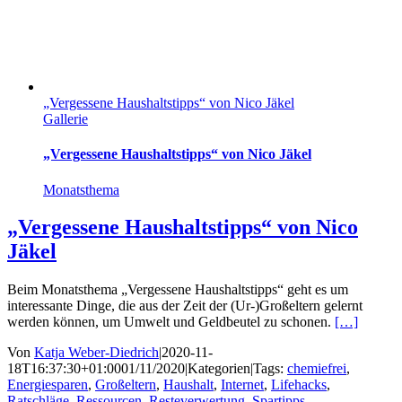
„Vergessene Haushaltstipps“ von Nico Jäkel
Gallerie
„Vergessene Haushaltstipps“ von Nico Jäkel
Monatsthema
„Vergessene Haushaltstipps“ von Nico
Jäkel
Beim Monatsthema „Vergessene Haushaltstipps“ geht es um
interessante Dinge, die aus der Zeit der (Ur-)Großeltern gelernt
werden können, um Umwelt und Geldbeutel zu schonen.
[…]
Von
Katja Weber-Diedrich
|
2020-11-
18T16:37:30+01:00
01/11/2020
|
Kategorien
|
Tags:
chemiefrei
,
Energiesparen
,
Großeltern
,
Haushalt
,
Internet
,
Lifehacks
,
Ratschläge
,
Ressourcen
,
Resteverwertung
,
Spartipps
,