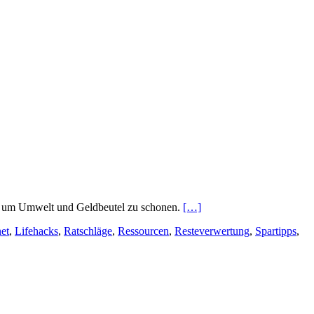
en, um Umwelt und Geldbeutel zu schonen.
[…]
net
,
Lifehacks
,
Ratschläge
,
Ressourcen
,
Resteverwertung
,
Spartipps
,