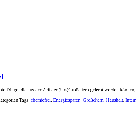
el
nte Dinge, die aus der Zeit der (Ur-)Großeltern gelernt werden könn
ategorien
|
Tags:
chemiefrei
,
Energiesparen
,
Großeltern
,
Haushalt
,
Inter