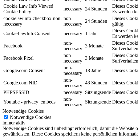
Cookie Law Info Viewed
Dieses Cooki
necessary
24 Stunden
Cookie Policy
Es werden ke
cookielawinfo-checkbox-non-
non-
Dieses Cooki
24 Stunden
necessary
necessary
gültig.
Dieses Cooki
CookieLawInfoConsent
necessary
1 Jahr
Es werden ke
non-
Dieses Cooki
Facebook
3 Monate
necessary
Surfverhalten
non-
Dieses Cooki
Facebook Pixel
3 Monate
necessary
Surfverhalten
non-
Google.com Consent
18 Jahre
Dieses Cooki
necessary
non-
Google.com NID
48 Stunden
Dieses Cooki
necessary
PHPSESSID
necessary
Sitzungsende
Dieses Cooki
non-
Youtube - privacy_embeds
Sitzungsende
Dieses Cooki
necessary
Notwendige Cookies
Notwendige Cookies
immer aktiv
Notwendige Cookies sind unbedingt erforderlich, damit die Website 
gewährleisten. Diese Cookies speichern keine persönlichen Informati