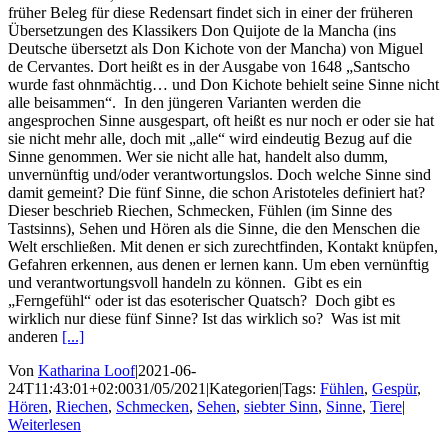
früher Beleg für diese Redensart findet sich in einer der früheren
Übersetzungen des Klassikers Don Quijote de la Mancha (ins
Deutsche übersetzt als Don Kichote von der Mancha) von Miguel
de Cervantes. Dort heißt es in der Ausgabe von 1648 „Santscho
wurde fast ohnmächtig… und Don Kichote behielt seine Sinne nicht
alle beisammen“. In den jüngeren Varianten werden die
angesprochen Sinne ausgespart, oft heißt es nur noch er oder sie hat
sie nicht mehr alle, doch mit „alle“ wird eindeutig Bezug auf die
Sinne genommen. Wer sie nicht alle hat, handelt also dumm,
unvernünftig und/oder verantwortungslos. Doch welche Sinne sind
damit gemeint? Die fünf Sinne, die schon Aristoteles definiert hat?
Dieser beschrieb Riechen, Schmecken, Fühlen (im Sinne des
Tastsinns), Sehen und Hören als die Sinne, die den Menschen die
Welt erschließen. Mit denen er sich zurechtfinden, Kontakt knüpfen,
Gefahren erkennen, aus denen er lernen kann. Um eben vernünftig
und verantwortungsvoll handeln zu können. Gibt es ein
„Ferngefühl“ oder ist das esoterischer Quatsch? Doch gibt es
wirklich nur diese fünf Sinne? Ist das wirklich so? Was ist mit
anderen
[...]
Von
Katharina Loof
|
2021-06-
24T11:43:01+02:00
31/05/2021
|
Kategorien
|
Tags:
Fühlen
,
Gespür
,
Hören
,
Riechen
,
Schmecken
,
Sehen
,
siebter Sinn
,
Sinne
,
Tiere
|
Weiterlesen