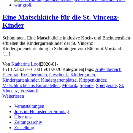
Eine Matschküche für die St. Vincenz-
Kinder
Schöningen. Eine Matschküche inklusive Koch- und Backutensilien
erhielten die Kindergartenkinder der St. Vincenz-
Kindergarteneinrichtung in Schöningen vom Elternrat-Vorstand.
[…]
Von
Katharina Loof
|
2020-01-
15T12:33:37+01:00
15/01/2020
|
Kategorien
|
Tags:
Außenbereich
,
Elternrat
,
Erzieherinnen
,
Geschenk
,
Kindergarten
,
Kindergartenkinder
,
Kindergartenplätze
,
Krippenkinder
,
Matschküche aus Europaletten
,
Motorik
,
Spende
,
Spielgeräte
,
St.
Vincenz
,
Vorstand
|
Weiterlesen
Veranstaltungen
Jobs im Helmstedter Sonntag
Über uns
Zeitungsarchiv
Zustellung