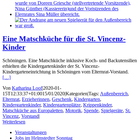
Eine Matschküche für die St. Vincenz-
Kinder
Schöningen. Eine Matschküche inklusive Koch- und Backutensilien
erhielten die Kindergartenkinder der St. Vincenz-
Kindergarteneinrichtung in Schöningen vom Elternrat-Vorstand.
[…]
Von
Katharina Loof
|
2020-01-
15T12:33:37+01:00
15/01/2020
|
Kategorien
|
Tags:
Außenbereich
,
Elternrat
,
Erzieherinnen
,
Geschenk
,
Kindergarten
,
Kindergartenkinder
,
Kindergartenplätze
,
Krippenkinder
,
Matschküche aus Europaletten
,
Motorik
,
Spende
,
Spielgeräte
,
St.
Vincenz
,
Vorstand
|
Weiterlesen
Veranstaltungen
Jobs im Helmstedter Sonntag