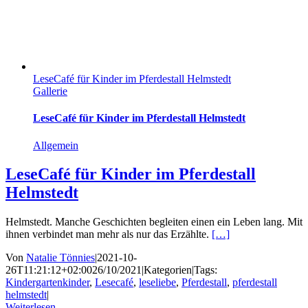
LeseCafé für Kinder im Pferdestall Helmstedt
Gallerie
LeseCafé für Kinder im Pferdestall Helmstedt
Allgemein
LeseCafé für Kinder im Pferdestall
Helmstedt
Helmstedt. Manche Geschichten begleiten einen ein Leben lang. Mit
ihnen verbindet man mehr als nur das Erzählte.
[…]
Von
Natalie Tönnies
|
2021-10-
26T11:21:12+02:00
26/10/2021
|
Kategorien
|
Tags:
Kindergartenkinder
,
Lesecafé
,
leseliebe
,
Pferdestall
,
pferdestall
helmstedt
|
Weiterlesen