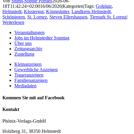
Von
Shirin-Sophie Porsiel
|
2026-06-
18T11:42:24+02:00
16/06/2026
|
Kategorien
|
Tags:
Golplatz
,
Helmstedt
,
Klostergut
,
Königslutter
,
Landkreis Helmstedt
,
Schöningen
,
St. Lornez
,
Steven Ellershausen
,
Tierpark St. Lorenz
|
Weiterlesen
Veranstaltungen
Jobs im Helmstedter Sonntag
Über uns
Zeitungsarchiv
Zustellung
Kleinanzeigen
Gewerbliche Anzeigen
Traueranzeigen
Familienanzeigen
Mediadaten
Kommen Sie mit auf Facebook
Kontakt
Phönix-Verlags-GmbH
Holzberg 31, 38350 Helmstedt