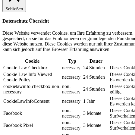
Schließen
Datenschutz Übersicht
Diese Website verwendet Cookies, um Ihre Erfahrung zu verbessern, 
gespeichert, da sie für das Funktionieren der grundlegenden Funktio
diese Website nutzen. Diese Cookies werden nur mit Ihrer Zustimmung
kann sich jedoch auf Ihre Browser-Erfahrung auswirken.
Cookie
Typ
Dauer
Cookie Law Checkbox
necessary
24 Stunden
Dieses Cookie
Cookie Law Info Viewed
Dieses Cooki
necessary
24 Stunden
Cookie Policy
Es werden ke
cookielawinfo-checkbox-non-
non-
Dieses Cooki
24 Stunden
necessary
necessary
gültig.
Dieses Cooki
CookieLawInfoConsent
necessary
1 Jahr
Es werden ke
non-
Dieses Cooki
Facebook
3 Monate
necessary
Surfverhalten
non-
Dieses Cooki
Facebook Pixel
3 Monate
necessary
Surfverhalten
non-