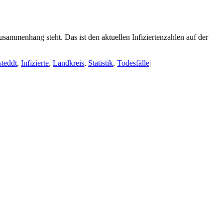
sammenhang steht. Das ist den aktuellen Infiziertenzahlen auf der
teddt
,
Infizierte
,
Landkreis
,
Statistik
,
Todesfälle
|