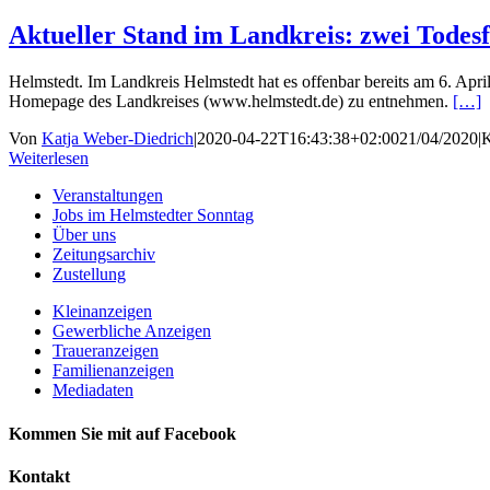
Aktueller Stand im Landkreis: zwei Todesf
Helmstedt. Im Landkreis Helmstedt hat es offenbar bereits am 6. Apri
Homepage des Landkreises (www.helmstedt.de) zu entnehmen.
[…]
Von
Katja Weber-Diedrich
|
2020-04-22T16:43:38+02:00
21/04/2020
|
K
Weiterlesen
Veranstaltungen
Jobs im Helmstedter Sonntag
Über uns
Zeitungsarchiv
Zustellung
Kleinanzeigen
Gewerbliche Anzeigen
Traueranzeigen
Familienanzeigen
Mediadaten
Kommen Sie mit auf Facebook
Kontakt