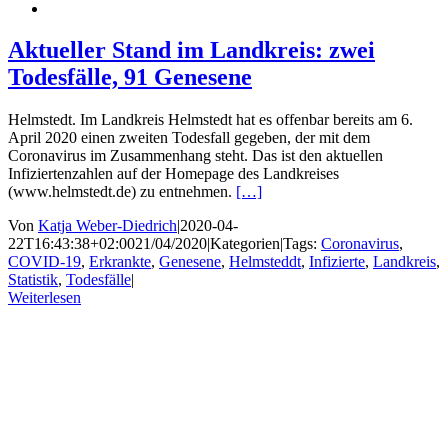
Aktueller Stand im Landkreis: zwei
Todesfälle, 91 Genesene
Helmstedt. Im Landkreis Helmstedt hat es offenbar bereits am 6.
April 2020 einen zweiten Todesfall gegeben, der mit dem
Coronavirus im Zusammenhang steht. Das ist den aktuellen
Infiziertenzahlen auf der Homepage des Landkreises
(www.helmstedt.de) zu entnehmen.
[…]
Von
Katja Weber-Diedrich
|
2020-04-
22T16:43:38+02:00
21/04/2020
|
Kategorien
|
Tags:
Coronavirus
,
COVID-19
,
Erkrankte
,
Genesene
,
Helmsteddt
,
Infizierte
,
Landkreis
,
Statistik
,
Todesfälle
|
Weiterlesen