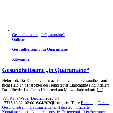
Gesundheitsamt „in Quarantäne“
Gallerie
Gesundheitsamt „in Quarantäne“
Allgemein
Gesundheitsamt „in Quarantäne“
Helmstedt. Das Coronavirus macht auch vor dem Gesundheitsamt
nicht Halt: 14 Mitarbeiter der Helmstedter Einrichtung sind infiziert.
Das teilte der Landkreis Helmstetd am Mittwochabend mit.
[…]
Von
Katja Weber-Diedrich
|
2020-04-
17T15:18:32+02:00
16/04/2020
|
Kategorien
|
Tags:
Beratung
,
Corona
,
Gesundheitsamt
,
Hausquarantäne
,
Helmstedt
,
Infizierte
,
Kontaktpersonen
,
Landkreis
,
positiv
,
Testergebnis
,
Verzögerungen
|