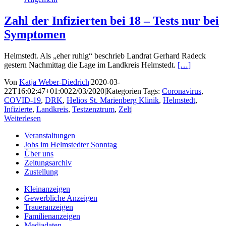
Zahl der Infizierten bei 18 – Tests nur bei
Symptomen
Helmstedt. Als „eher ruhig“ beschrieb Landrat Gerhard Radeck
gestern Nachmittag die Lage im Landkreis Helmstedt.
[…]
Von
Katja Weber-Diedrich
|
2020-03-
22T16:02:47+01:00
22/03/2020
|
Kategorien
|
Tags:
Coronavirus
,
COVID-19
,
DRK
,
Helios St. Marienberg Klinik
,
Helmstedt
,
Infizierte
,
Landkreis
,
Testzenztrum
,
Zelt
|
Weiterlesen
Veranstaltungen
Jobs im Helmstedter Sonntag
Über uns
Zeitungsarchiv
Zustellung
Kleinanzeigen
Gewerbliche Anzeigen
Traueranzeigen
Familienanzeigen
Mediadaten