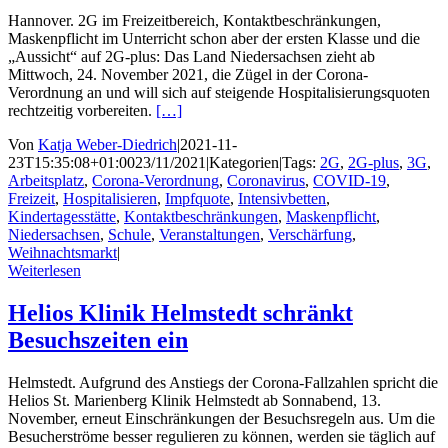
Hannover. 2G im Freizeitbereich, Kontaktbeschränkungen,
Maskenpflicht im Unterricht schon aber der ersten Klasse und die
„Aussicht“ auf 2G-plus: Das Land Niedersachsen zieht ab
Mittwoch, 24. November 2021, die Zügel in der Corona-
Verordnung an und will sich auf steigende Hospitalisierungsquoten
rechtzeitig vorbereiten.
[…]
Von
Katja Weber-Diedrich
|
2021-11-
23T15:35:08+01:00
23/11/2021
|
Kategorien
|
Tags:
2G
,
2G-plus
,
3G
,
Arbeitsplatz
,
Corona-Verordnung
,
Coronavirus
,
COVID-19
,
Freizeit
,
Hospitalisieren
,
Impfquote
,
Intensivbetten
,
Kindertagesstätte
,
Kontaktbeschränkungen
,
Maskenpflicht
,
Niedersachsen
,
Schule
,
Veranstaltungen
,
Verschärfung
,
Weihnachtsmarkt
|
Weiterlesen
Helios Klinik Helmstedt schränkt
Besuchszeiten ein
Helmstedt. Aufgrund des Anstiegs der Corona-Fallzahlen spricht die
Helios St. Marienberg Klinik Helmstedt ab Sonnabend, 13.
November, erneut Einschränkungen der Besuchsregeln aus. Um die
Besucherströme besser regulieren zu können, werden sie täglich auf