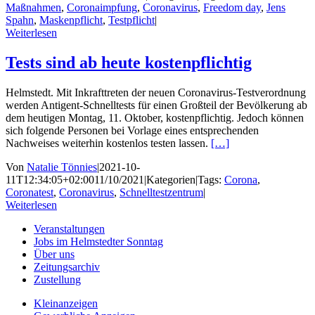
Maßnahmen
,
Coronaimpfung
,
Coronavirus
,
Freedom day
,
Jens
Spahn
,
Maskenpflicht
,
Testpflicht
|
Weiterlesen
Tests sind ab heute kostenpflichtig
Helmstedt. Mit Inkrafttreten der neuen Coronavirus-Testverordnung
werden Antigent-Schnelltests für einen Großteil der Bevölkerung ab
dem heutigen Montag, 11. Oktober, kostenpflichtig. Jedoch können
sich folgende Personen bei Vorlage eines entsprechenden
Nachweises weiterhin kostenlos testen lassen.
[…]
Von
Natalie Tönnies
|
2021-10-
11T12:34:05+02:00
11/10/2021
|
Kategorien
|
Tags:
Corona
,
Coronatest
,
Coronavirus
,
Schnelltestzentrum
|
Weiterlesen
Veranstaltungen
Jobs im Helmstedter Sonntag
Über uns
Zeitungsarchiv
Zustellung
Kleinanzeigen