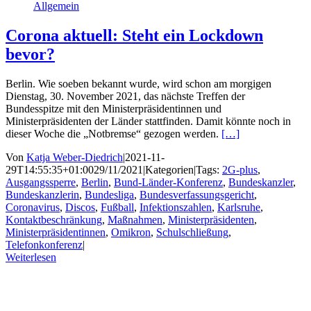
Allgemein
Corona aktuell: Steht ein Lockdown
bevor?
Berlin. Wie soeben bekannt wurde, wird schon am morgigen
Dienstag, 30. November 2021, das nächste Treffen der
Bundesspitze mit den Ministerpräsidentinnen und
Ministerpräsidenten der Länder stattfinden. Damit könnte noch in
dieser Woche die „Notbremse“ gezogen werden.
[…]
Von
Katja Weber-Diedrich
|
2021-11-
29T14:55:35+01:00
29/11/2021
|
Kategorien
|
Tags:
2G-plus
,
Ausgangssperre
,
Berlin
,
Bund-Länder-Konferenz
,
Bundeskanzler
,
Bundeskanzlerin
,
Bundesliga
,
Bundesverfassungsgericht
,
Coronavirus
,
Discos
,
Fußball
,
Infektionszahlen
,
Karlsruhe
,
Kontaktbeschränkung
,
Maßnahmen
,
Ministerpräsidenten
,
Ministerpräsidentinnen
,
Omikron
,
Schulschließung
,
Telefonkonferenz
|
Weiterlesen