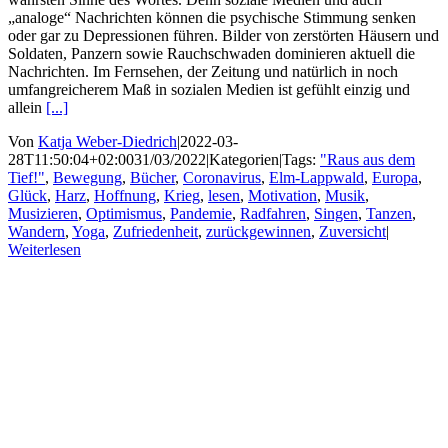
„analoge“ Nachrichten können die psychische Stimmung senken
oder gar zu Depressionen führen. Bilder von zerstörten Häusern und
Soldaten, Panzern sowie Rauchschwaden dominieren aktuell die
Nachrichten. Im Fernsehen, der Zeitung und natürlich in noch
umfangreicherem Maß in sozialen Medien ist gefühlt einzig und
allein
[...]
Von
Katja Weber-Diedrich
|
2022-03-
28T11:50:04+02:00
31/03/2022
|
Kategorien
|
Tags:
"Raus aus dem
Tief!"
,
Bewegung
,
Bücher
,
Coronavirus
,
Elm-Lappwald
,
Europa
,
Glück
,
Harz
,
Hoffnung
,
Krieg
,
lesen
,
Motivation
,
Musik
,
Musizieren
,
Optimismus
,
Pandemie
,
Radfahren
,
Singen
,
Tanzen
,
Wandern
,
Yoga
,
Zufriedenheit
,
zurückgewinnen
,
Zuversicht
|
Weiterlesen