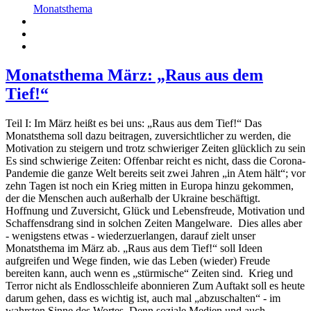
Monatsthema
Monatsthema März: „Raus aus dem
Tief!“
Teil I: Im März heißt es bei uns: „Raus aus dem Tief!“ Das
Monatsthema soll dazu beitragen, zuversichtlicher zu werden, die
Motivation zu steigern und trotz schwieriger Zeiten glücklich zu sein
Es sind schwierige Zeiten: Offenbar reicht es nicht, dass die Corona-
Pandemie die ganze Welt bereits seit zwei Jahren „in Atem hält“; vor
zehn Tagen ist noch ein Krieg mitten in Europa hinzu gekommen,
der die Menschen auch außerhalb der Ukraine beschäftigt.
Hoffnung und Zuversicht, Glück und Lebensfreude, Motivation und
Schaffensdrang sind in solchen Zeiten Mangelware. Dies alles aber
- wenigstens etwas - wiederzuerlangen, darauf zielt unser
Monatsthema im März ab. „Raus aus dem Tief!“ soll Ideen
aufgreifen und Wege finden, wie das Leben (wieder) Freude
bereiten kann, auch wenn es „stürmische“ Zeiten sind. Krieg und
Terror nicht als Endlosschleife abonnieren Zum Auftakt soll es heute
darum gehen, dass es wichtig ist, auch mal „abzuschalten“ - im
wahrsten Sinne des Wortes. Denn soziale Medien und auch