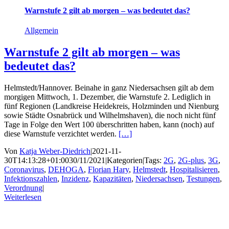
Warnstufe 2 gilt ab morgen – was bedeutet das?
Allgemein
Warnstufe 2 gilt ab morgen – was
bedeutet das?
Helmstedt/Hannover. Beinahe in ganz Niedersachsen gilt ab dem
morgigen Mittwoch, 1. Dezember, die Warnstufe 2. Lediglich in
fünf Regionen (Landkreise Heidekreis, Holzminden und Nienburg
sowie Städte Osnabrück und Wilhelmshaven), die noch nicht fünf
Tage in Folge den Wert 100 überschritten haben, kann (noch) auf
diese Warnstufe verzichtet werden.
[…]
Von
Katja Weber-Diedrich
|
2021-11-
30T14:13:28+01:00
30/11/2021
|
Kategorien
|
Tags:
2G
,
2G-plus
,
3G
,
Coronavirus
,
DEHOGA
,
Florian Hary
,
Helmstedt
,
Hospitalisieren
,
Infektionszahlen
,
Inzidenz
,
Kapazitäten
,
Niedersachsen
,
Testungen
,
Verordnung
|
Weiterlesen