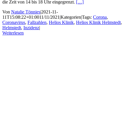
die Zeit von 14 bis 18 Uhr eingegrenzt.
[…]
Von
Natalie Tönnies
|
2021-11-
11T15:08:22+01:00
11/11/2021
|
Kategorien
|
Tags:
Corona
,
Coronavirus
,
Fallzahlen
,
Helios Klinik
,
Helios Klinik Helmstedt
,
Helmstedt
,
Inzidenz
|
Weiterlesen