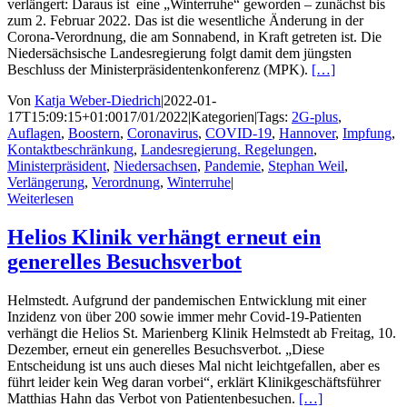
verlängert: Daraus ist eine „Winterruhe“ geworden – zunächst bis
zum 2. Februar 2022. Das ist die wesentliche Änderung in der
Corona-Verordnung, die am Sonnabend, in Kraft getreten ist. Die
Niedersächsische Landesregierung folgt damit dem jüngsten
Beschluss der Ministerpräsidentenkonferenz (MPK).
[…]
Von
Katja Weber-Diedrich
|
2022-01-
17T15:09:15+01:00
17/01/2022
|
Kategorien
|
Tags:
2G-plus
,
Auflagen
,
Boostern
,
Coronavirus
,
COVID-19
,
Hannover
,
Impfung
,
Kontaktbeschränkung
,
Landesregierung. Regelungen
,
Ministerpräsident
,
Niedersachsen
,
Pandemie
,
Stephan Weil
,
Verlängerung
,
Verordnung
,
Winterruhe
|
Weiterlesen
Helios Klinik verhängt erneut ein
generelles Besuchsverbot
Helmstedt. Aufgrund der pandemischen Entwicklung mit einer
Inzidenz von über 200 sowie immer mehr Covid-19-Patienten
verhängt die Helios St. Marienberg Klinik Helmstedt ab Freitag, 10.
Dezember, erneut ein generelles Besuchsverbot. „Diese
Entscheidung ist uns auch dieses Mal nicht leichtgefallen, aber es
führt leider kein Weg daran vorbei“, erklärt Klinikgeschäftsführer
Matthias Hahn das Verbot von Patientenbesuchen.
[…]