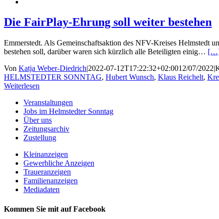
Die FairPlay-Ehrung soll weiter bestehen
Emmerstedt. Als Gemeinschaftsaktion des NFV-Kreises Helmstedt u
bestehen soll, darüber waren sich kürzlich alle Beteiligten einig…
[…
Von
Katja Weber-Diedrich
|
2022-07-12T17:22:32+02:00
12/07/2022
|
K
HELMSTEDTER SONNTAG
,
Hubert Wunsch
,
Klaus Reichelt
,
Kre
Weiterlesen
Veranstaltungen
Jobs im Helmstedter Sonntag
Über uns
Zeitungsarchiv
Zustellung
Kleinanzeigen
Gewerbliche Anzeigen
Traueranzeigen
Familienanzeigen
Mediadaten
Kommen Sie mit auf Facebook