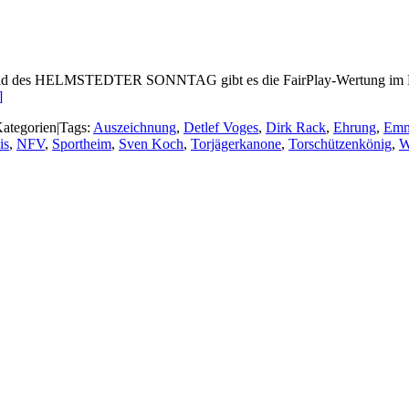
nd des HELMSTEDTER SONNTAG gibt es die FairPlay-Wertung im Fußball
]
ategorien
|
Tags:
Auszeichnung
,
Detlef Voges
,
Dirk Rack
,
Ehrung
,
Emm
is
,
NFV
,
Sportheim
,
Sven Koch
,
Torjägerkanone
,
Torschützenkönig
,
W