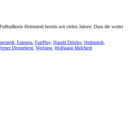
kreis Helmstedt bereits seit vielen Jahren. Dass die weiter
erstedt
,
Fairness
,
FairPlay
,
Harald Dörries
,
Helmstedt
,
erner Denneberg
,
Wertung
,
Wolfgang Melchert
|