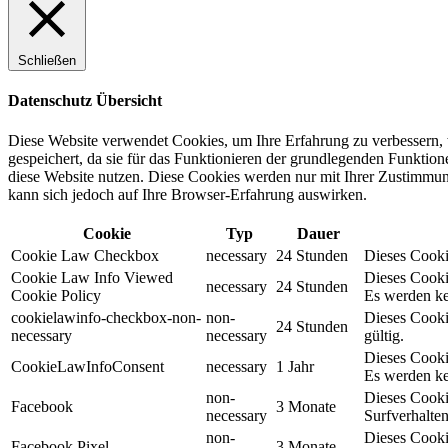
Schließen
Datenschutz Übersicht
Diese Website verwendet Cookies, um Ihre Erfahrung zu verbessern, 
gespeichert, da sie für das Funktionieren der grundlegenden Funktio
diese Website nutzen. Diese Cookies werden nur mit Ihrer Zustimmung
kann sich jedoch auf Ihre Browser-Erfahrung auswirken.
Cookie
Typ
Dauer
Cookie Law Checkbox
necessary
24 Stunden
Dieses Cookie
Cookie Law Info Viewed
Dieses Cooki
necessary
24 Stunden
Cookie Policy
Es werden ke
cookielawinfo-checkbox-non-
non-
Dieses Cooki
24 Stunden
necessary
necessary
gültig.
Dieses Cooki
CookieLawInfoConsent
necessary
1 Jahr
Es werden ke
non-
Dieses Cooki
Facebook
3 Monate
necessary
Surfverhalten
non-
Dieses Cooki
Facebook Pixel
3 Monate