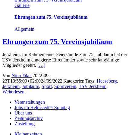
Gallerie
Ehrungen zum 75. Vereinsjubiläum
Allgemein
Ehrungen zum 75. Vereinsjubiläum
Jerxheim. Im Rahmen einer Feierstunde zum 75. Jubiläum hat der
TSV Jerxheim engagierte Ehrenämtler sowie sehr langjährige
Mitglieder geehrt.
[…]
Von
Nico Jäkel
|
2022-09-
23T13:55:09+02:00
24/09/2022
|
Kategorien
|
Tags:
Heeseberg
,
Jerxheim
,
Jubiläum
,
Sport
,
Sportverein
,
TSV Jerxheim
|
Weiterlesen
Veranstaltungen
Jobs im Helmstedter Sonntag
Über uns
Zeitungsarchiv
Zustellung
Kleinanzeigen