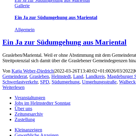
Ein Ja zur Südumgehung aus Mariental
Gallerie
Ein Ja zur Südumgehung aus Mariental
Allgemein
Ein Ja zur Südumgehung aus Mariental
Grasleben/Mariental. Weil er ohne Abstimmung mit dem Gemeinderat g
Streitpotenzial sich damit über die Graslebener Gemeindegrenzen hi
Von
Katja Weber-Diedrich
|
2022-03-26T13:40:02+01:00
26/03/2022
|
K
Gemeinderat
,
Grasleben
,
Helmstedt
,
Land
,
Landkreis
,
Magdeburger S
Schwerlastverkehr
,
SPD
,
Südumgehung
,
Umgehungsstraße
,
Walbeck
Weiterlesen
Veranstaltungen
Jobs im Helmstedter Sonntag
Über uns
Zeitungsarchiv
Zustellung
Kleinanzeigen
Gewerbliche Anzeigen