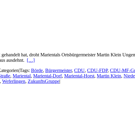
ehandelt hat, droht Marientals Ortsbürgermeister Martin Klein Ungema
naus ausdehnt.
[…]
ategorien
|
Tags:
Börde
,
Bürgermeister
,
CDU
,
CDU-FDP
,
CDU-MF-Gr
traße
,
Mariental
,
Mariental-Dorf
,
Mariental-Horst
,
Martin Klein
,
Niede
,
Weferlingen
,
ZukunftsGruppe
|