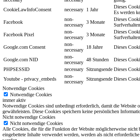
Dieses Cooki
CookieLawInfoConsent
necessary
1 Jahr
Es werden ke
non-
Dieses Cooki
Facebook
3 Monate
necessary
Surfverhalten
non-
Dieses Cooki
Facebook Pixel
3 Monate
necessary
Surfverhalten
non-
Google.com Consent
18 Jahre
Dieses Cooki
necessary
non-
Google.com NID
48 Stunden
Dieses Cooki
necessary
PHPSESSID
necessary
Sitzungsende
Dieses Cooki
non-
Youtube - privacy_embeds
Sitzungsende
Dieses Cooki
necessary
Notwendige Cookies
Notwendige Cookies
immer aktiv
Notwendige Cookies sind unbedingt erforderlich, damit die Website 
gewährleisten. Diese Cookies speichern keine persönlichen Informati
Nicht notwendige Cookies
Nicht notwendige Cookies
Alle Cookies, die für die Funktion der Website möglicherweise nicht
eingebettete Inhalte verwendet werden, werden als nicht erforderlich