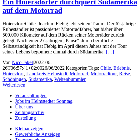
Ein Hoiersdorfer durchquert Südamerika
auf dem Motorrad
Hoiersdorf/Chile. Joachim Fiebig lebt seinen Traum. Der 62-jährige
Ruheständler ist passionierter Motorradfahrer, hat bisher über
500.000 Kilometer auf dem Rücken seiner Motorräder zurück
gelegt. Nach einer 27-jährigen „Pause“ durch berufliche
Selbstständigkeit hat Fiebig im April diesen Jahres mit der Tour
seines Lebens begonnen: einmal durch Südamerika.
[…]
Von
Nico Jäkel
|
2022-06-
26T06:57:41+02:00
26/06/2022
|
Kategorien
|
Tags:
Chile
,
Erlebnis
,
Hoiersdorf
,
Landkreis Helmstedt
,
Motorrad
,
Motorradtour
,
Reise
,
Schöningen
,
Südamerika
,
Weltenbummler
|
Weiterlesen
Veranstaltungen
Jobs im Helmstedter Sonntag
Über uns
Zeitungsarchiv
Zustellung
Kleinanzeigen
Gewerbliche Anzeigen
Traueranzeigen