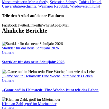
Museumsleiterin Marita Sterly
,
Sebastian Schnoy
,
Tobias Henkel
,
Universitätsgeschichte
,
Weimarer Republik
,
Wiedervereinigung
|
Teile den Artikel auf deiner Plattform
Facebook
Twitter
LinkedIn
WhatsApp
E-Mail
Ähnliche Berichte
Startklar für das neue Schuljahr 2026
Gallerie
Startklar für das neue Schuljahr 2026
„Game on“ in Helmstedt: Eine Woche, bunt wie das Leben
Gallerie
„Game on“ in Helmstedt: Eine Woche, bunt wie das Leben
Klein an Zahl, groß im Miteinander
Gallerie