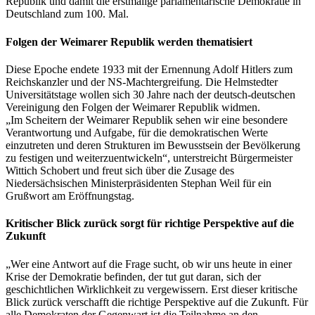
Republik und damit die erstmalige parlamentarische Demokratie in
Deutschland zum 100. Mal.
Folgen der Weimarer Republik werden thematisiert
Diese Epoche endete 1933 mit der Ernennung Adolf Hitlers zum
Reichskanzler und der NS-Machtergreifung. Die Helmstedter
Universitätstage wollen sich 30 Jahre nach der deutsch-deutschen
Vereinigung den Folgen der Weimarer Republik widmen.
„Im Scheitern der Weimarer Republik sehen wir eine besondere
Verantwortung und Aufgabe, für die demokratischen Werte
einzutreten und deren Strukturen im Bewusstsein der Bevölkerung
zu festigen und weiterzuentwickeln“, unterstreicht Bürgermeis­ter
Wittich Schobert und freut sich über die Zusage des
Niedersächsischen Ministerpräsidenten Stephan Weil für ein
Grußwort am Eröffnungstag.
Kritischer Blick zurück sorgt für richtige Perspektive auf die
Zukunft
„Wer eine Antwort auf die Frage sucht, ob wir uns heute in einer
Krise der Demokratie befinden, der tut gut daran, sich der
geschichtlichen Wirklichkeit zu vergewissern. Erst dieser kritische
Blick zurück verschafft die richtige Perspektive auf die Zukunft. Für
alle Demokraten der Gegenwart ist die Teilnahme an den