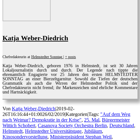
Katja Weber-Diedrich
Chefredakteurin
at
Helmstedter Sonntag
|
+ posts
Katja Weber-Diedrich, geboren 1976 in Helmstedt, ist seit 30 Jahren
Lokaljournalistin durch und durch. Der Legende nach tippte die
ehrenamtlich Engagierte vor 25 Jahren den ersten HELMSTEDTER
SONNTAG an einer Bierzeltgarnitur. Sowohl die Tiefen der deutschen
Grammatik als auch die Wirren der Helmstedter Politik sind der
Chefredakteurin nicht fremd; ihr Markenzeichen sind ehrliche Kommentare
und Hartnäckigkeit.
Von
Katja Weber-Diedrich
|
2019-02-
26T16:16:44+01:00
26/02/2019
|
Kategorien
|
Tags:
"Auf dem Weg
nach Weimar? Demokratie in der Krise"
,
25. Mal
,
Bürgermeister
Wittich Schobert
,
Casanova Society Orchestra Berlin
,
Deutschland
,
Helmstedt
,
Helmstedter Universitätstage
,
Jubiläum
,
Kinosondervorstellung
,
Ministerpräsident Stephan Weil
,