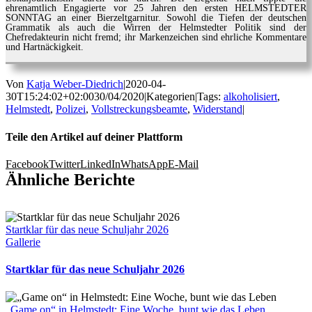
ehrenamtlich Engagierte vor 25 Jahren den ersten HELMSTEDTER
SONNTAG an einer Bierzeltgarnitur. Sowohl die Tiefen der deutschen
Grammatik als auch die Wirren der Helmstedter Politik sind der
Chefredakteurin nicht fremd; ihr Markenzeichen sind ehrliche Kommentare
und Hartnäckigkeit.
Von
Katja Weber-Diedrich
|
2020-04-
30T15:24:02+02:00
30/04/2020
|
Kategorien
|
Tags:
alkoholisiert
,
Helmstedt
,
Polizei
,
Vollstreckungsbeamte
,
Widerstand
|
Teile den Artikel auf deiner Plattform
Facebook
Twitter
LinkedIn
WhatsApp
E-Mail
Ähnliche Berichte
Startklar für das neue Schuljahr 2026
Gallerie
Startklar für das neue Schuljahr 2026
„Game on“ in Helmstedt: Eine Woche, bunt wie das Leben