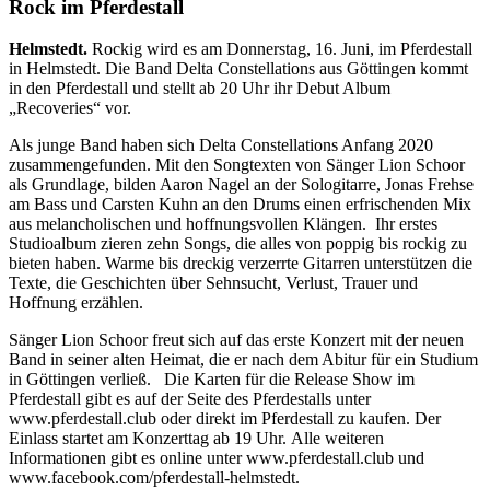
Rock im Pferdestall
Helmstedt.
Rockig wird es am Donnerstag, 16. Juni, im Pferdestall
in Helmstedt.
Die Band Delta Constellations aus Göttingen kommt
in den Pferdestall und stellt ab 20 Uhr ihr Debut Album
„Recoveries“ vor.
Als junge Band haben sich Delta Constellations Anfang 2020
zusammengefunden. Mit den Songtexten von Sänger Lion Schoor
als Grundlage, bilden Aaron Nagel an der Sologitarre, Jonas Frehse
am Bass und Carsten Kuhn an den Drums einen erfrischenden Mix
aus melancholischen und hoffnungsvollen Klängen.
Ihr erstes
Studioalbum zieren zehn Songs, die alles von poppig bis rockig zu
bieten haben. Warme bis dreckig verzerrte Gitarren unterstützen die
Texte, die Geschichten über Sehnsucht, Verlust, Trauer und
Hoffnung erzählen.
Sänger Lion Schoor freut sich auf das erste Konzert mit der neuen
Band in seiner alten Heimat, die er nach dem Abitur für ein Studium
in Göttingen verließ.
Die Karten für die Release Show im
Pferdestall gibt es auf der Seite des Pferdestalls unter
www.pferdestall.club oder direkt im Pferdestall zu kaufen. Der
Einlass startet am Konzerttag ab 19 Uhr.
Alle weiteren
Informationen gibt es online unter www.pferdestall.club und
www.facebook.com/pferdestall-helmstedt.