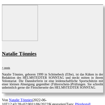
Natalie Tönnies
+ posts
Natalie Tönnies, geboren 1999 in Schönebeck (Elbe), ist das Küken in der
Redaktion des HELMSTEDTER SONNTAG und steckt mitten in ihrem
Volontariat. Die Danndorferin ist eine leidenschaftliche Sportschützin mit
einer kleinen Abneigung gegenüber (Führerschein-)Prüfungen. Sie schreibt
unheimlich gerne die Fleischerseite des HELMSTEDTER SONNTAG.
Von
Natalie Tönnies
|
2022-06-
10T12:43:28+02:00
11/06/2022
|
Kategorien
|
Tags:
Pferdestall
,