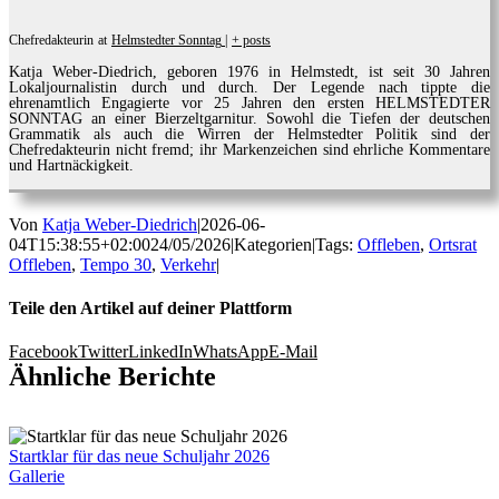
Chefredakteurin
at
Helmstedter Sonntag
|
+ posts
Katja Weber-Diedrich, geboren 1976 in Helmstedt, ist seit 30 Jahren
Lokaljournalistin durch und durch. Der Legende nach tippte die
ehrenamtlich Engagierte vor 25 Jahren den ersten HELMSTEDTER
SONNTAG an einer Bierzeltgarnitur. Sowohl die Tiefen der deutschen
Grammatik als auch die Wirren der Helmstedter Politik sind der
Chefredakteurin nicht fremd; ihr Markenzeichen sind ehrliche Kommentare
und Hartnäckigkeit.
Von
Katja Weber-Diedrich
|
2026-06-
04T15:38:55+02:00
24/05/2026
|
Kategorien
|
Tags:
Offleben
,
Ortsrat
Offleben
,
Tempo 30
,
Verkehr
|
Teile den Artikel auf deiner Plattform
Facebook
Twitter
LinkedIn
WhatsApp
E-Mail
Ähnliche Berichte
Startklar für das neue Schuljahr 2026
Gallerie