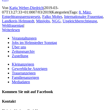
Von
Katja Weber-Diedrich
|
2019-03-
07T13:27:33+01:00
07/03/2019
|
Kategorien
|
Tags:
8. März
,
Entgelttransparenzgesetz
,
Falko Mohrs
,
Internationaler Frauentag
,
Landkreis Helmstedt
,
Minijobs
,
NGG
,
Ungleichberechtigung
,
Weltfrauentag
|
Weiterlesen
Veranstaltungen
Jobs im Helmstedter Sonntag
Über uns
Zeitungsarchiv
Zustellung
Kleinanzeigen
Gewerbliche Anzeigen
Traueranzeigen
Familienanzeigen
Mediadaten
Kommen Sie mit auf Facebook
Kontakt