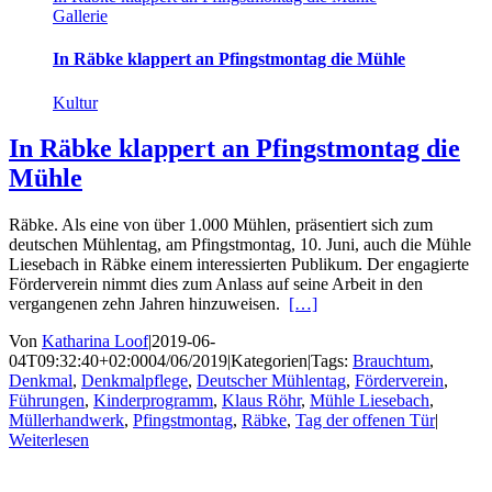
Gallerie
In Räbke klappert an Pfingstmontag die Mühle
Kultur
In Räbke klappert an Pfingstmontag die
Mühle
Räbke. Als eine von über 1.000 Mühlen, präsentiert sich zum
deutschen Mühlentag, am Pfingstmontag, 10. Juni, auch die Mühle
Liesebach in Räbke einem interessierten Publikum. Der engagierte
Förderverein nimmt dies zum Anlass auf seine Arbeit in den
vergangenen zehn Jahren hinzuweisen.
[…]
Von
Katharina Loof
|
2019-06-
04T09:32:40+02:00
04/06/2019
|
Kategorien
|
Tags:
Brauchtum
,
Denkmal
,
Denkmalpflege
,
Deutscher Mühlentag
,
Förderverein
,
Führungen
,
Kinderprogramm
,
Klaus Röhr
,
Mühle Liesebach
,
Müllerhandwerk
,
Pfingstmontag
,
Räbke
,
Tag der offenen Tür
|
Weiterlesen