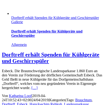
Dorftreff erhält Spenden für Kühlgeräte und Geschirrspüler
Gallerie
Dorftreff erhält Spenden für Kühlgeräte und
Geschirrspüler
Allgemein
Dorftreff erhält Spenden für Kühlgeräte
und Geschirrspüler
Esbeck. Die Braunschweigische Landessparkasse 1.860 Euro an
den Verein zur Förderung der dörflichen Gemeinschaft Esbeck. Das
Geld fließt in neue Kühlgeräte für das Dorfgemeinschaftshaus
„Dorftreff“, welches vom neu gegründeten Verein in Eigenregie
hergerichtet wurde.
[…]
Von
Katharina Loof
|
2019-04-
24T10:52:43+02:00
24/04/2019
|
Kategorien
|
Tags:
Brauchtum
,
Dorftreff
,
Esbeck
,
HansJoachim Rehkuh
,
Landessparkasse
,