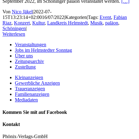
September 2022, im Schöninger paläon veranstaltet werden.
[…]
Von
Nico Jäkel
|
2022-07-
15T13:23:14+02:00
16/07/2022
|
Kategorien
|
Tags:
Event
,
Fabian
Riaz
,
Konzert
,
Kultur
,
Landkreis Helmstedt
,
Musik
,
paläon
,
Schöningen
|
Weiterlesen
Veranstaltungen
Jobs im Helmstedter Sonntag
Über uns
Zeitungsarchiv
Zustellung
Kleinanzeigen
Gewerbliche Anzeigen
Traueranzeigen
Familienanzeigen
Mediadaten
Kommen Sie mit auf Facebook
Kontakt
Phönix-Verlags-GmbH