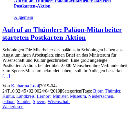
Aufruf an Thümler: Paläon-Mitarbeiter starteten
Postkarten-Aktion
Allgemein
Aufruf an Thümler: Paläon-Mitarbeiter
starteten Postkarten-Aktion
Schöningen.Die Mitarbeiter des paläons in Schöningen haben aus
Angst um ihren Arbeitsplatz einen Brief an das Ministerum für
Wisenschaft und Kultur geschrieben. Eine groß angelegte
Postkarten-Aktion, bei der über 2.000 Menschen ihre Verbundenheit
zum Speere-Museum bekundet haben, soll ihr Anliegen bestärken.
[…]
Von
Katharina Loof
|
2019-04-
24T10:32:45+02:00
24/04/2019
|
Kategorien
|
Tags:
Björn Thümler
,
Kultur
,
Landkreis
,
Lernort
,
Minister
,
Museum
,
Niedersachen
,
paläon
,
Schüler
,
Speere
,
Wisenschaft
|
Weiterlesen