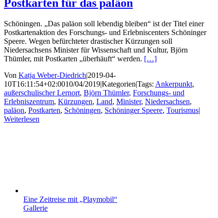
Postkarten für das paläon
Schöningen. „Das paläon soll lebendig bleiben“ ist der Titel einer
Postkartenaktion des Forschungs- und Erlebniscenters Schöninger
Speere. Wegen befürchteter drastischer Kürzungen soll
Niedersachsens Minister für Wissenschaft und Kultur, Björn
Thümler, mit Postkarten „überhäuft“ werden.
[…]
Von
Katja Weber-Diedrich
|
2019-04-
10T16:11:54+02:00
10/04/2019
|
Kategorien
|
Tags:
Ankerpunkt
,
außerschulischer Lernort
,
Björn Thümler
,
Forschungs- und
Erlebniszentrum
,
Kürzungen
,
Land
,
Minister
,
Niedersachsen
,
paläon
,
Postkarten
,
Schöningen
,
Schöninger Speere
,
Tourismus
|
Weiterlesen
Eine Zeitreise mit „Playmobil“
Gallerie