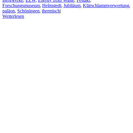
Bergwerke
,
EEW
,
Energy from Waste
,
Festakt
,
Forschungsmuseum
,
Helmstedt
,
Jubiläum
,
Klärschlammverwertung
,
paläon
,
Schöningen
,
thermisch
|
Weiterlesen