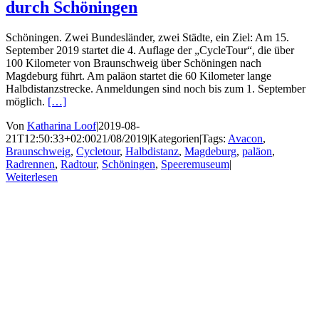
durch Schöningen
Schöningen. Zwei Bundesländer, zwei Städte, ein Ziel: Am 15.
September 2019 startet die 4. Auflage der „CycleTour“, die über
100 Kilometer von Braunschweig über Schöningen nach
Magdeburg führt. Am paläon startet die 60 Kilometer lange
Halbdistanzstrecke. Anmeldungen sind noch bis zum 1. September
möglich.
[…]
Von
Katharina Loof
|
2019-08-
21T12:50:33+02:00
21/08/2019
|
Kategorien
|
Tags:
Avacon
,
Braunschweig
,
Cycletour
,
Halbdistanz
,
Magdeburg
,
paläon
,
Radrennen
,
Radtour
,
Schöningen
,
Speeremuseum
|
Weiterlesen