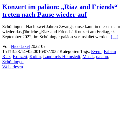
Konzert im paläon: „Riaz and Friends“
treten nach Pause wieder auf
Schöningen. Nach zwei Jahren Zwangspause kann in diesem Jahr
wieder das jährliche „Riaz and Friends“ Konzert am Freitag, 9.
September 2022, im Schöninger paläon veranstaltet werden.
[…]
Von
Nico Jäkel
|
2022-07-
15T13:23:14+02:00
16/07/2022
|
Kategorien
|
Tags:
Event
,
Fabian
Riaz
,
Konzert
,
Kultur
,
Landkreis Helmstedt
,
Musik
,
paläon
,
Schöningen
|
Weiterlesen