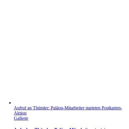
Aufruf an Thümler: Paläon-Mitarbeiter starteten Postkarten-
Aktion
Gallerie