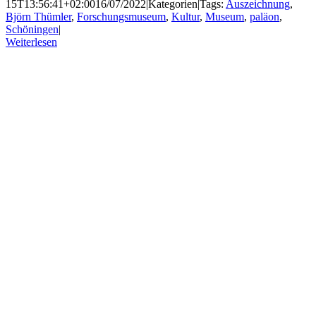
15T13:56:41+02:00
16/07/2022
|
Kategorien
|
Tags:
Auszeichnung
,
Björn Thümler
,
Forschungsmuseum
,
Kultur
,
Museum
,
paläon
,
Schöningen
|
Weiterlesen