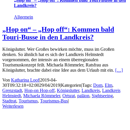
„Hop on“ – „Hop off“: Kommen bald Touri-Busse in den
Landkreis?
Allgemein
„Hop on“ – „Hop off“: Kommen bald
Touri-Busse in den Landkreis?
Königslutter. Wer Großes bewirken möchte, muss im Großen
denken. So ähnlich hat es sich der Landkreis Helmstedt
vorgenommen, der intensiv an einem überregionalen
Tourismuskonzept feilt. Michaela Römmeler, Ratsfrau aus
Königslutter, brachte dabei eine Idee aus dem Urlaub mit ein.
[…]
Von
Katharina Loof
|
2019-04-
30T09:32:18+02:00
29/04/2019
|
Kategorien
|
Tags:
Dom
,
Elm
,
Grenzstadt
,
Hop-on Hop-off
,
Königslutter
,
Landkreis
,
Landkreis
Helmstedt
,
Michaela Römmeler
,
Ortsrat
,
paläon
,
Sightseeing
,
Stadtrat
,
Tourismus
,
Tourismus-Bus
|
Weiterlesen