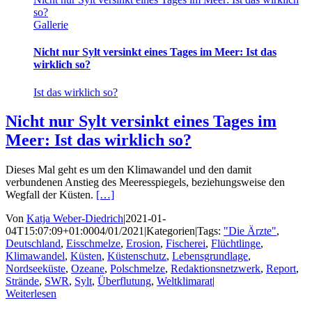
so?
Gallerie
Nicht nur Sylt versinkt eines Tages im Meer: Ist das
wirklich so?
Ist das wirklich so?
Nicht nur Sylt versinkt eines Tages im
Meer: Ist das wirklich so?
Dieses Mal geht es um den Klimawandel und den damit
verbundenen Anstieg des Meeresspiegels, beziehungsweise den
Wegfall der Küsten.
[…]
Von
Katja Weber-Diedrich
|
2021-01-
04T15:07:09+01:00
04/01/2021
|
Kategorien
|
Tags:
"Die Ärzte"
,
Deutschland
,
Eisschmelze
,
Erosion
,
Fischerei
,
Flüchtlinge
,
Klimawandel
,
Küsten
,
Küstenschutz
,
Lebensgrundlage
,
Nordseeküste
,
Ozeane
,
Polschmelze
,
Redaktionsnetzwerk
,
Report
,
Strände
,
SWR
,
Sylt
,
Überflutung
,
Weltklimarat
|
Weiterlesen