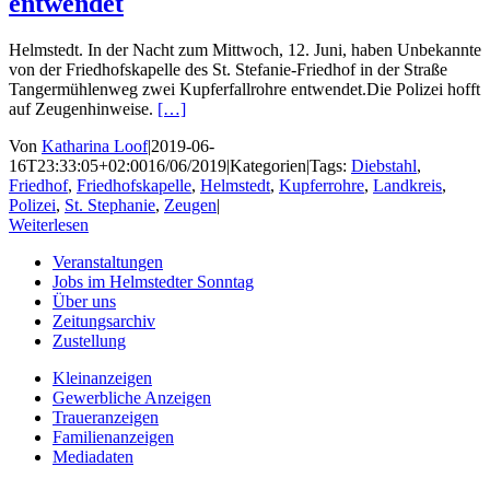
entwendet
Helmstedt. In der Nacht zum Mittwoch, 12. Juni, haben Unbekannte
von der Friedhofskapelle des St. Stefanie-Friedhof in der Straße
Tangermühlenweg zwei Kupferfallrohre entwendet.Die Polizei hofft
auf Zeugenhinweise.
[…]
Von
Katharina Loof
|
2019-06-
16T23:33:05+02:00
16/06/2019
|
Kategorien
|
Tags:
Diebstahl
,
Friedhof
,
Friedhofskapelle
,
Helmstedt
,
Kupferrohre
,
Landkreis
,
Polizei
,
St. Stephanie
,
Zeugen
|
Weiterlesen
Veranstaltungen
Jobs im Helmstedter Sonntag
Über uns
Zeitungsarchiv
Zustellung
Kleinanzeigen
Gewerbliche Anzeigen
Traueranzeigen
Familienanzeigen
Mediadaten