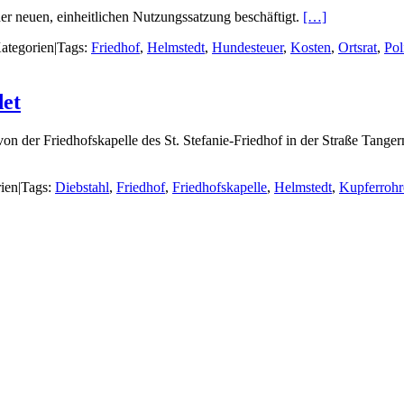
er neuen, einheitlichen Nutzungssatzung beschäftigt.
[…]
ategorien
|
Tags:
Friedhof
,
Helmstedt
,
Hundesteuer
,
Kosten
,
Ortsrat
,
Pol
det
n der Friedhofskapelle des St. Stefanie-Friedhof in der Straße Tange
ien
|
Tags:
Diebstahl
,
Friedhof
,
Friedhofskapelle
,
Helmstedt
,
Kupferrohr