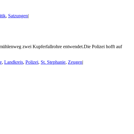
itik
,
Satzungen
|
rmühlenweg zwei Kupferfallrohre entwendet.Die Polizei hofft auf
e
,
Landkreis
,
Polizei
,
St. Stephanie
,
Zeugen
|