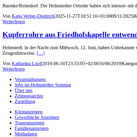
Barmke/Reinsdorf. Die Helmstedter Ortsräte haben sich intensiv mit d
Von
Katja Weber-Diedrich
|
2025-11-27T10:51:16+01:00
09/11/2025
|
K
Weiterlesen
Kupferrohre aus Friedhofskapelle entwen
Helmstedt. In der Nacht zum Mittwoch, 12. Juni, haben Unbekannte vo
Zeugenhinweise.
[…]
Von
Katharina Loof
|
2019-06-16T23:33:05+02:00
16/06/2019
|
Kategor
Weiterlesen
Veranstaltungen
Jobs im Helmstedter Sonntag
Über uns
Zeitungsarchiv
Zustellung
Kleinanzeigen
Gewerbliche Anzeigen
Traueranzeigen
Familienanzeigen
Mediadaten