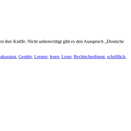
en ihre Kniffe. Nicht unberechtigt gibt es den Ausspruch „Deutsche
skussion
,
Genitiv
,
Lernen
,
lesen
,
Leser
,
Rechtschreibung
,
schriftlich
,