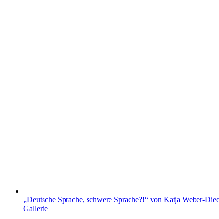
„Deutsche Sprache, schwere Sprache?!“ von Katja Weber-Died
Gallerie