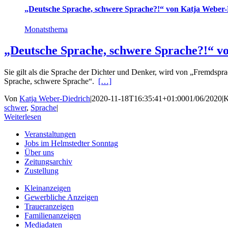
„Deutsche Sprache, schwere Sprache?!“ von Katja Weber-
Monatsthema
„Deutsche Sprache, schwere Sprache?!“ v
Sie gilt als die Sprache der Dichter und Denker, wird von „Fremdspra
Sprache, schwere Sprache“.
[…]
Von
Katja Weber-Diedrich
|
2020-11-18T16:35:41+01:00
01/06/2020
|
K
schwer
,
Sprache
|
Weiterlesen
Veranstaltungen
Jobs im Helmstedter Sonntag
Über uns
Zeitungsarchiv
Zustellung
Kleinanzeigen
Gewerbliche Anzeigen
Traueranzeigen
Familienanzeigen
Mediadaten