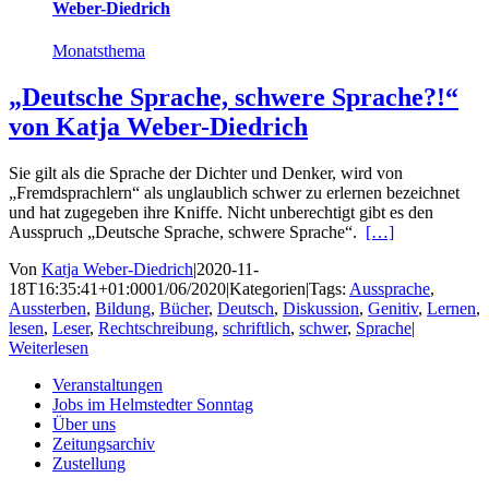
Weber-Diedrich
Monatsthema
„Deutsche Sprache, schwere Sprache?!“
von Katja Weber-Diedrich
Sie gilt als die Sprache der Dichter und Denker, wird von
„Fremdsprachlern“ als unglaublich schwer zu erlernen bezeichnet
und hat zugegeben ihre Kniffe. Nicht unberechtigt gibt es den
Ausspruch „Deutsche Sprache, schwere Sprache“.
[…]
Von
Katja Weber-Diedrich
|
2020-11-
18T16:35:41+01:00
01/06/2020
|
Kategorien
|
Tags:
Aussprache
,
Aussterben
,
Bildung
,
Bücher
,
Deutsch
,
Diskussion
,
Genitiv
,
Lernen
,
lesen
,
Leser
,
Rechtschreibung
,
schriftlich
,
schwer
,
Sprache
|
Weiterlesen
Veranstaltungen
Jobs im Helmstedter Sonntag
Über uns
Zeitungsarchiv
Zustellung