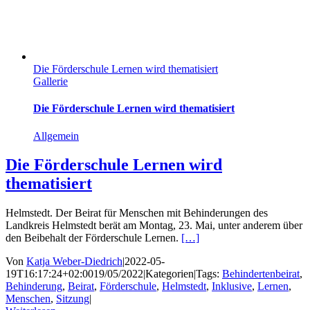
Die Förderschule Lernen wird thematisiert
Gallerie
Die Förderschule Lernen wird thematisiert
Allgemein
Die Förderschule Lernen wird
thematisiert
Helmstedt. Der Beirat für Menschen mit Behinderungen des
Landkreis Helmstedt berät am Montag, 23. Mai, unter anderem über
den Beibehalt der Förderschule Lernen.
[…]
Von
Katja Weber-Diedrich
|
2022-05-
19T16:17:24+02:00
19/05/2022
|
Kategorien
|
Tags:
Behindertenbeirat
,
Behinderung
,
Beirat
,
Förderschule
,
Helmstedt
,
Inklusive
,
Lernen
,
Menschen
,
Sitzung
|