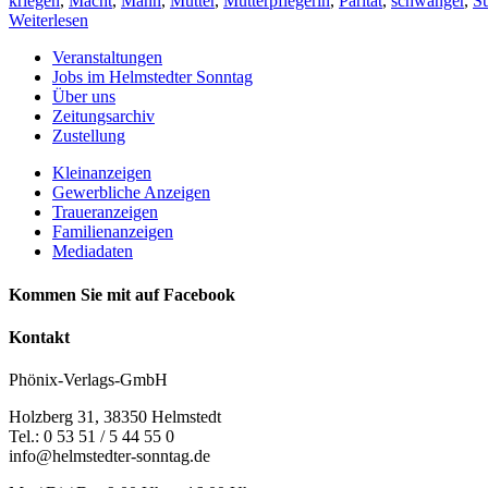
kriegen
,
Macht
,
Mann
,
Mutter
,
Mütterpflegerin
,
Parität
,
schwanger
,
S
Weiterlesen
Veranstaltungen
Jobs im Helmstedter Sonntag
Über uns
Zeitungsarchiv
Zustellung
Kleinanzeigen
Gewerbliche Anzeigen
Traueranzeigen
Familienanzeigen
Mediadaten
Kommen Sie mit auf Facebook
Kontakt
Phönix-Verlags-GmbH
Holzberg 31, 38350 Helmstedt
Tel.: 0 53 51 / 5 44 55 0
info@helmstedter-sonntag.de