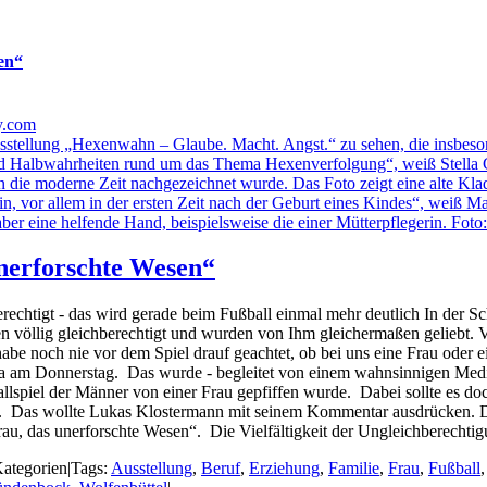
en“
nerforschte Wesen“
berechtigt - das wird gerade beim Fußball einmal mehr deutlich In der 
n völlig gleichberechtigt und wurden von Ihm gleichermaßen geliebt.
habe noch nie vor dem Spiel drauf geachtet, ob bei uns eine Frau oder 
a am Donnerstag. Das wurde - begleitet von einem wahnsinnigen Medi
allspiel der Männer von einer Frau gepfiffen wurde. Dabei sollte es d
ht). Das wollte Lukas Klostermann mit seinem Kommentar ausdrücken. 
au, das unerforschte Wesen“. Die Vielfältigkeit der Ungleichberechtig
ategorien
|
Tags:
Ausstellung
,
Beruf
,
Erziehung
,
Familie
,
Frau
,
Fußball