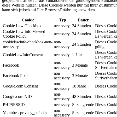
gespeichert, da sie für das Funktionieren der grundlegenden Funktio
diese Website nutzen. Diese Cookies werden nur mit Ihrer Zustimmung
kann sich jedoch auf Ihre Browser-Erfahrung auswirken.
Cookie
Typ
Dauer
Cookie Law Checkbox
necessary
24 Stunden
Dieses Cookie
Cookie Law Info Viewed
Dieses Cooki
necessary
24 Stunden
Cookie Policy
Es werden ke
cookielawinfo-checkbox-non-
non-
Dieses Cooki
24 Stunden
necessary
necessary
gültig.
Dieses Cooki
CookieLawInfoConsent
necessary
1 Jahr
Es werden ke
non-
Dieses Cooki
Facebook
3 Monate
necessary
Surfverhalten
non-
Dieses Cooki
Facebook Pixel
3 Monate
necessary
Surfverhalten
non-
Google.com Consent
18 Jahre
Dieses Cooki
necessary
non-
Google.com NID
48 Stunden
Dieses Cooki
necessary
PHPSESSID
necessary
Sitzungsende
Dieses Cooki
non-
Youtube - privacy_embeds
Sitzungsende
Dieses Cooki
necessary