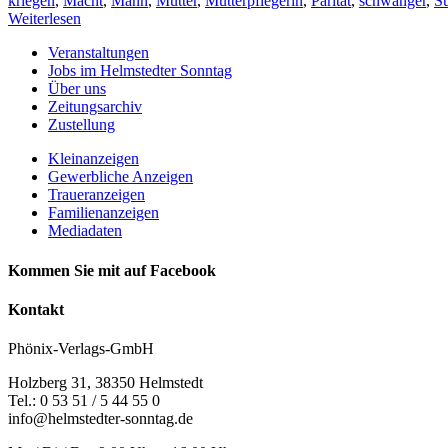
kriegen
,
Macht
,
Mann
,
Mutter
,
Mütterpflegerin
,
Parität
,
schwanger
,
S
Weiterlesen
Veranstaltungen
Jobs im Helmstedter Sonntag
Über uns
Zeitungsarchiv
Zustellung
Kleinanzeigen
Gewerbliche Anzeigen
Traueranzeigen
Familienanzeigen
Mediadaten
Kommen Sie mit auf Facebook
Kontakt
Phönix-Verlags-GmbH
Holzberg 31, 38350 Helmstedt
Tel.: 0 53 51 / 5 44 55 0
info@helmstedter-sonntag.de