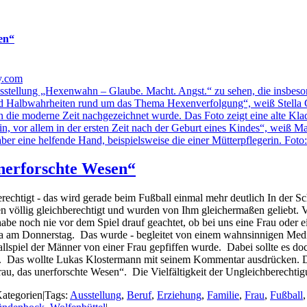
en“
nerforschte Wesen“
berechtigt - das wird gerade beim Fußball einmal mehr deutlich In der 
n völlig gleichberechtigt und wurden von Ihm gleichermaßen geliebt.
habe noch nie vor dem Spiel drauf geachtet, ob bei uns eine Frau oder 
a am Donnerstag. Das wurde - begleitet von einem wahnsinnigen Medi
allspiel der Männer von einer Frau gepfiffen wurde. Dabei sollte es d
ht). Das wollte Lukas Klostermann mit seinem Kommentar ausdrücken. 
au, das unerforschte Wesen“. Die Vielfältigkeit der Ungleichberechtig
ategorien
|
Tags:
Ausstellung
,
Beruf
,
Erziehung
,
Familie
,
Frau
,
Fußball