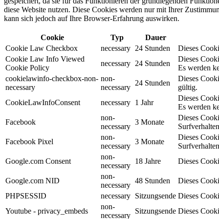
gespeichert, da sie für das Funktionieren der grundlegenden Funktio
diese Website nutzen. Diese Cookies werden nur mit Ihrer Zustimmung
kann sich jedoch auf Ihre Browser-Erfahrung auswirken.
Cookie
Typ
Dauer
Cookie Law Checkbox
necessary
24 Stunden
Dieses Cookie
Cookie Law Info Viewed
Dieses Cooki
necessary
24 Stunden
Cookie Policy
Es werden ke
cookielawinfo-checkbox-non-
non-
Dieses Cooki
24 Stunden
necessary
necessary
gültig.
Dieses Cooki
CookieLawInfoConsent
necessary
1 Jahr
Es werden ke
non-
Dieses Cooki
Facebook
3 Monate
necessary
Surfverhalten
non-
Dieses Cooki
Facebook Pixel
3 Monate
necessary
Surfverhalten
non-
Google.com Consent
18 Jahre
Dieses Cooki
necessary
non-
Google.com NID
48 Stunden
Dieses Cooki
necessary
PHPSESSID
necessary
Sitzungsende
Dieses Cooki
non-
Youtube - privacy_embeds
Sitzungsende
Dieses Cooki
necessary