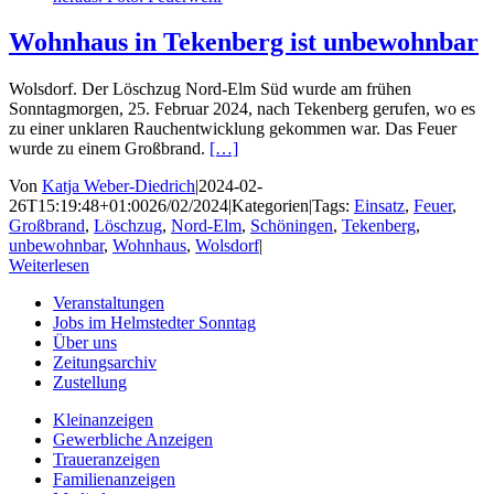
Wohnhaus in Tekenberg ist unbewohnbar
Wolsdorf. Der Löschzug Nord-Elm Süd wurde am frühen
Sonntagmorgen, 25. Februar 2024, nach Tekenberg gerufen, wo es
zu einer unklaren Rauchentwicklung gekommen war. Das Feuer
wurde zu einem Großbrand.
[…]
Von
Katja Weber-Diedrich
|
2024-02-
26T15:19:48+01:00
26/02/2024
|
Kategorien
|
Tags:
Einsatz
,
Feuer
,
Großbrand
,
Löschzug
,
Nord-Elm
,
Schöningen
,
Tekenberg
,
unbewohnbar
,
Wohnhaus
,
Wolsdorf
|
Weiterlesen
Veranstaltungen
Jobs im Helmstedter Sonntag
Über uns
Zeitungsarchiv
Zustellung
Kleinanzeigen
Gewerbliche Anzeigen
Traueranzeigen
Familienanzeigen