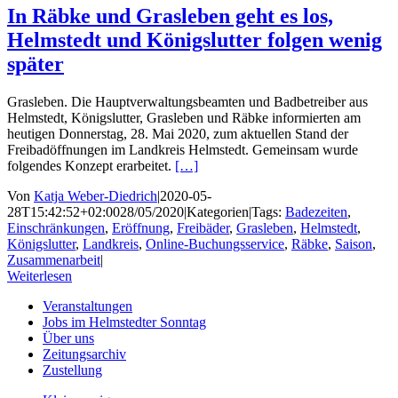
In Räbke und Grasleben geht es los,
Helmstedt und Königslutter folgen wenig
später
Grasleben. Die Hauptverwaltungsbeamten und Badbetreiber aus
Helmstedt, Königslutter, Grasleben und Räbke informierten am
heutigen Donnerstag, 28. Mai 2020, zum aktuellen Stand der
Freibadöffnungen im Landkreis Helmstedt. Gemeinsam wurde
folgendes Konzept erarbeitet.
[…]
Von
Katja Weber-Diedrich
|
2020-05-
28T15:42:52+02:00
28/05/2020
|
Kategorien
|
Tags:
Badezeiten
,
Einschränkungen
,
Eröffnung
,
Freibäder
,
Grasleben
,
Helmstedt
,
Königslutter
,
Landkreis
,
Online-Buchungsservice
,
Räbke
,
Saison
,
Zusammenarbeit
|
Weiterlesen
Veranstaltungen
Jobs im Helmstedter Sonntag
Über uns
Zeitungsarchiv
Zustellung