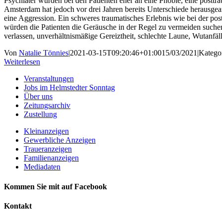
Psychiater würden bei den Patienten eher an eine Phobie, eine postt
Amsterdam hat jedoch vor drei Jahren bereits Unterschiede herausgear
eine Aggression. Ein schweres trauma­tisches Erlebnis wie bei der po
würden die Patienten die Geräusche in der Regel zu vermeiden such
verlassen, unverhältnismäßige Gereiztheit, schlechte Laune, Wutanfä
Von
Natalie Tönnies
|
2021-03-15T09:20:46+01:00
15/03/2021
|
Katego
Weiterlesen
Veranstaltungen
Jobs im Helmstedter Sonntag
Über uns
Zeitungsarchiv
Zustellung
Kleinanzeigen
Gewerbliche Anzeigen
Traueranzeigen
Familienanzeigen
Mediadaten
Kommen Sie mit auf Facebook
Kontakt