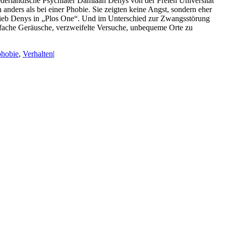
ederländische Psychiater Damiaan Denys von der Freien Universität
anders als bei einer Phobie. Sie zeigten keine Angst, sondern eher
schrieb Denys in „Plos One“. Und im Unterschied zur Zwangsstörung
fache Geräusche, verzweifelte Versuche, unbequeme Orte zu
hobie
,
Verhalten
|