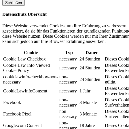
Schließen
Datenschutz Übersicht
Diese Website verwendet Cookies, um Ihre Erfahrung zu verbessern, 
gespeichert, da sie für das Funktionieren der grundlegenden Funktio
diese Website nutzen. Diese Cookies werden nur mit Ihrer Zustimmung
kann sich jedoch auf Ihre Browser-Erfahrung auswirken.
Cookie
Typ
Dauer
Cookie Law Checkbox
necessary
24 Stunden
Dieses Cookie
Cookie Law Info Viewed
Dieses Cooki
necessary
24 Stunden
Cookie Policy
Es werden ke
cookielawinfo-checkbox-non-
non-
Dieses Cooki
24 Stunden
necessary
necessary
gültig.
Dieses Cooki
CookieLawInfoConsent
necessary
1 Jahr
Es werden ke
non-
Dieses Cooki
Facebook
3 Monate
necessary
Surfverhalten
non-
Dieses Cooki
Facebook Pixel
3 Monate
necessary
Surfverhalten
non-
Google.com Consent
18 Jahre
Dieses Cooki
necessary