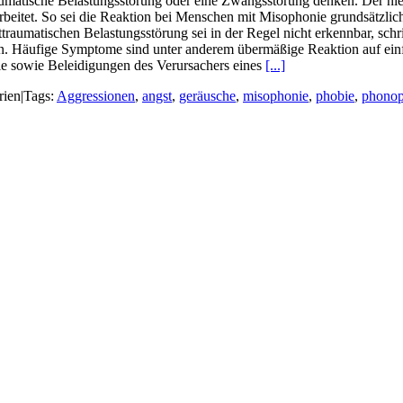
raumatische Belas­tungsstörung oder eine Zwangsstörung denken. Der ni
beitet. So sei die Reaktion bei Menschen mit Misophonie grundsätzlich 
sttraumatischen Belas­tungsstörung sei in der Regel nicht erkennbar, 
en. Häufige Symptome sind unter anderem übermäßige Reaktion auf ein
lle sowie Beleidigungen des Verursachers eines
[...]
rien
|
Tags:
Aggressionen
,
angst
,
geräusche
,
misophonie
,
phobie
,
phonop