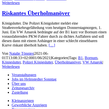
Weiterlesen
Riskantes Überholmanöver
Königslutter. Die Polizei Königslutter meldet eine
Straßenverkehrsgefährdung vom heutigen Donnerstagmorgen, 1.
Juni. Ein VW Amarok bedrängte auf der B1 kurz vor Bornum einen
vorausfahrenden PKW-Fahrer durch zu dichtes Auffahren und soll
diesen dann mit einem Anhänger in einer schlecht einsehbaren
Kurve riskant überholt haben.
[…]
Von
Natalie Tönnies
|
2021-06-
01T13:08:33+02:00
01/06/2021
|
Kategorien
|
Tags:
B1
,
Bornum
,
Königslutter
,
Polizei Königslutter
,
Überholmanöver
,
VW Amarok
|
Weiterlesen
Veranstaltungen
Jobs im Helmstedter Sonntag
Über uns
Zeitungsarchiv
Zustellung
Kleinanzeigen
Gewerbliche Anzeigen