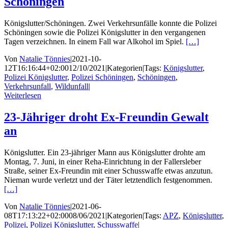
Schöningen
Königslutter/Schöningen. Zwei Verkehrsunfälle konnte die Polizei
Schöningen sowie die Polizei Königslutter in den vergangenen
Tagen verzeichnen. In einem Fall war Alkohol im Spiel.
[…]
Von
Natalie Tönnies
|
2021-10-
12T16:16:44+02:00
12/10/2021
|
Kategorien
|
Tags:
Königslutter
,
Polizei Königslutter
,
Polizei Schöningen
,
Schöningen
,
Verkehrsunfall
,
Wildunfall
|
Weiterlesen
23-Jähriger droht Ex-Freundin Gewalt
an
Königslutter. Ein 23-jähriger Mann aus Königslutter drohte am
Montag, 7. Juni, in einer Reha-Einrichtung in der Fallersleber
Straße, seiner Ex-Freundin mit einer Schusswaffe etwas anzutun.
Nieman wurde verletzt und der Täter letztendlich festgenommen.
[…]
Von
Natalie Tönnies
|
2021-06-
08T17:13:22+02:00
08/06/2021
|
Kategorien
|
Tags:
APZ
,
Königslutter
,
Polizei
,
Polizei Königslutter
,
Schusswaffe
|