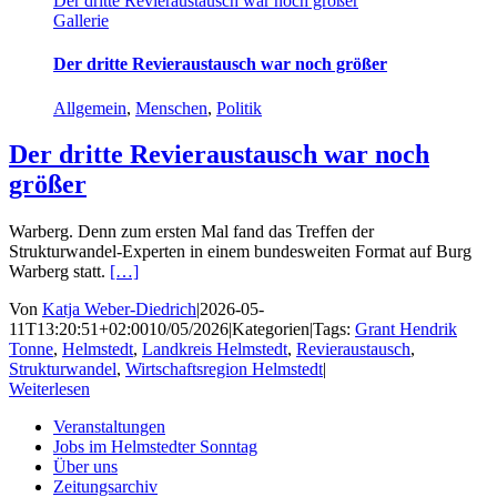
Der dritte Revieraustausch war noch größer
Gallerie
Der dritte Revieraustausch war noch größer
Allgemein
,
Menschen
,
Politik
Der dritte Revieraustausch war noch
größer
Warberg. Denn zum ersten Mal fand das Treffen der
Strukturwandel-Experten in einem bundesweiten Format auf Burg
Warberg statt.
[…]
Von
Katja Weber-Diedrich
|
2026-05-
11T13:20:51+02:00
10/05/2026
|
Kategorien
|
Tags:
Grant Hendrik
Tonne
,
Helmstedt
,
Landkreis Helmstedt
,
Revieraustausch
,
Strukturwandel
,
Wirtschaftsregion Helmstedt
|
Weiterlesen
Veranstaltungen
Jobs im Helmstedter Sonntag
Über uns
Zeitungsarchiv