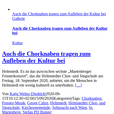
Auch die Chorknaben tragen zum Aufleben der Kultur bei
Gallerie
Auch die Chorknaben tragen zum Aufleben der Kultur
bei
Kultur
Auch die Chorknaben tragen zum
Aufleben der Kultur bei
Helmstedt. Es ist das inzwischen sechste „Marienberger
Fensterkonzert“, das die Helmstedter Chor- und Singschule am
Freitag, 18. September 2020, anbietet, um die Menschen in
Helmstedt ein wenig kulturell zu unterhalten.
[…]
Von
Katja Weber-Diedrich
|
2020-09-
15T10:12:30+02:00
15/09/2020
|
Kategorien
|
Tags:
Chorknaben
,
Fenster-Musik
,
Georg Calixt
,
Helmstedt
,
Helmstedter Chor- und
Singschule
,
Kirchengemeinde
,
Sehnsucht nach Wien
,
St.
Marienberg
,
Stefan PD Runge
|