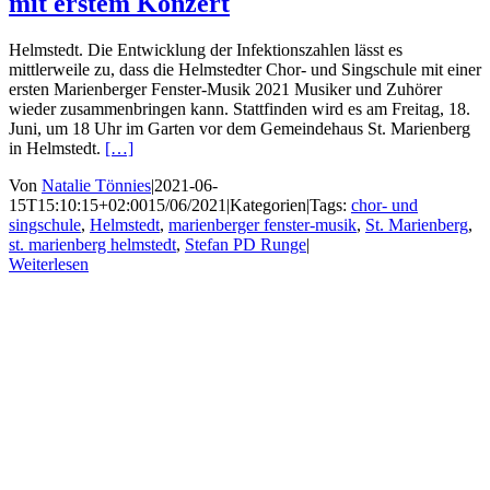
mit erstem Konzert
Helmstedt. Die Entwicklung der Infektionszahlen lässt es
mittlerweile zu, dass die Helmstedter Chor- und Singschule mit einer
ersten Marienberger Fenster-Musik 2021 Musiker und Zuhörer
wieder zusammenbringen kann. Stattfinden wird es am Freitag, 18.
Juni, um 18 Uhr im Garten vor dem Gemeindehaus St. Marienberg
in Helmstedt.
[…]
Von
Natalie Tönnies
|
2021-06-
15T15:10:15+02:00
15/06/2021
|
Kategorien
|
Tags:
chor- und
singschule
,
Helmstedt
,
marienberger fenster-musik
,
St. Marienberg
,
st. marienberg helmstedt
,
Stefan PD Runge
|
Weiterlesen