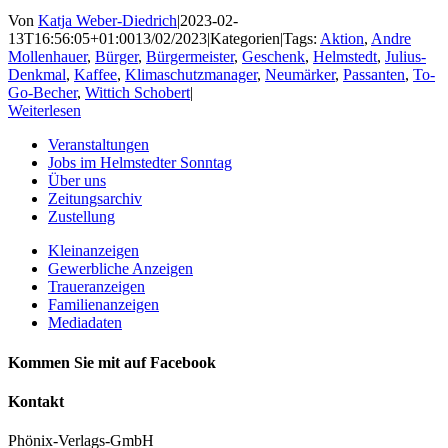
Von
Katja Weber-Diedrich
|
2023-02-
13T16:56:05+01:00
13/02/2023
|
Kategorien
|
Tags:
Aktion
,
Andre
Mollenhauer
,
Bürger
,
Bürgermeister
,
Geschenk
,
Helmstedt
,
Julius-
Denkmal
,
Kaffee
,
Klimaschutzmanager
,
Neumärker
,
Passanten
,
To-
Go-Becher
,
Wittich Schobert
|
Weiterlesen
Veranstaltungen
Jobs im Helmstedter Sonntag
Über uns
Zeitungsarchiv
Zustellung
Kleinanzeigen
Gewerbliche Anzeigen
Traueranzeigen
Familienanzeigen
Mediadaten
Kommen Sie mit auf Facebook
Kontakt
Phönix-Verlags-GmbH