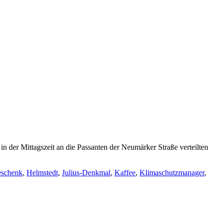
 der Mittagszeit an die Passanten der Neumärker Straße verteilten
schenk
,
Helmstedt
,
Julius-Denkmal
,
Kaffee
,
Klimaschutzmanager
,