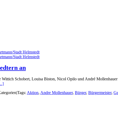
edtern an
ittich Schobert, Louisa Biston, Nicol Opilo und André Mollenhauer in
…]
ategorien
|
Tags:
Aktion
,
Andre Mollenhauer
,
Bürger
,
Bürgermeister
,
Ge