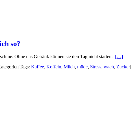
ich so?
schine. Ohne das Getränk können sie den Tag nicht starten.
[…]
ategorien
|
Tags:
Kaffee
,
Koffein
,
Milch
,
müde
,
Stress
,
wach
,
Zucker
|