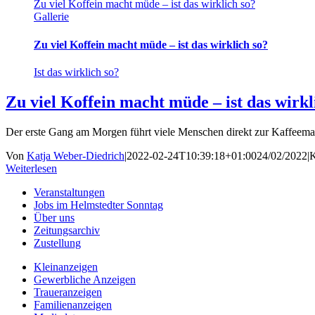
Zu viel Koffein macht müde – ist das wirklich so?
Gallerie
Zu viel Koffein macht müde – ist das wirklich so?
Ist das wirklich so?
Zu viel Koffein macht müde – ist das wirkl
Der erste Gang am Morgen führt viele Menschen direkt zur Kaffeema
Von
Katja Weber-Diedrich
|
2022-02-24T10:39:18+01:00
24/02/2022
|
K
Weiterlesen
Veranstaltungen
Jobs im Helmstedter Sonntag
Über uns
Zeitungsarchiv
Zustellung
Kleinanzeigen
Gewerbliche Anzeigen
Traueranzeigen
Familienanzeigen