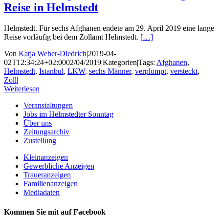
Reise in Helmstedt
Helmstedt. Für sechs Afghanen endete am 29. April 2019 eine lange
Reise vorläufig bei dem Zollamt Helmstedt.
[…]
Von
Katja Weber-Diedrich
|
2019-04-
02T12:34:24+02:00
02/04/2019
|
Kategorien
|
Tags:
Afghanen
,
Helmstedt
,
Istanbul
,
LKW
,
sechs Männer
,
verplompt
,
versteckt
,
Zoll
|
Weiterlesen
Veranstaltungen
Jobs im Helmstedter Sonntag
Über uns
Zeitungsarchiv
Zustellung
Kleinanzeigen
Gewerbliche Anzeigen
Traueranzeigen
Familienanzeigen
Mediadaten
Kommen Sie mit auf Facebook