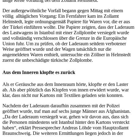
lange Reise vorläufig bei dem Zollamt Helmstedt.
Der außergewöhnliche Vorfall begann gegen Mittag mit einem
völlig alltäglichen Vorgang: Ein Fernfahrer kam ins Zollamt
Helmstedt, legte ordnungsgemäß Papiere für Waren vor, die er aus
der Türkei einführen wollte. Die Papiere zeigten, dass der Laderaum
des Lastwagens in Istanbul mit einer Zollplombe versiegelt wurde
und vollständig verschlossen über die Grenze in die Europäische
Union fuhr. Um zu prüfen, ob der Laderaum seitdem verbotener
Weise geöffnet wurde und der Wagen tatsächlich nur die
angemeldeten Waren enthielt, untersuchte ein Zöllner in Helmstedt
zuerst die unbeschädigte türkische Zollplombe.
Aus dem Inneren klopfte es zurück
Als er Geräusche aus dem Innenraum hörte, klopfte er den Laster
ab. Als aber plötzlich das Klopfen von innen erwidert wurde, war
klar, dass nicht nur Kartons mit Textilien geladen sein konnten.
Nachdem der Laderaum daraufhin zusammen mit der Polizei
geöffnet wurde, traf man auf sechs junge Männer aus Afghanistan.
„Da der Laderaum versiegelt war, gehen wir davon aus, dass sich
die Personen mindestens seit Istanbul hinter den Kartons versteckt
haben“, erklärt Pressesprecher Andreas Löhde vom Hauptzollamt
Braunschweig. Die weiteren Ermittlungen liegen jedoch in der