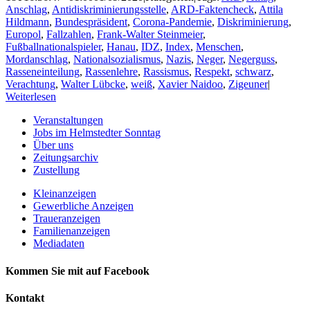
Anschlag
,
Antidiskriminierungsstelle
,
ARD-Faktencheck
,
Attila
Hildmann
,
Bundespräsident
,
Corona-Pandemie
,
Diskriminierung
,
Europol
,
Fallzahlen
,
Frank-Walter Steinmeier
,
Fußballnationalspieler
,
Hanau
,
IDZ
,
Index
,
Menschen
,
Mordanschlag
,
Nationalsozialismus
,
Nazis
,
Neger
,
Negerguss
,
Rasseneinteilung
,
Rassenlehre
,
Rassismus
,
Respekt
,
schwarz
,
Verachtung
,
Walter Lübcke
,
weiß
,
Xavier Naidoo
,
Zigeuner
|
Weiterlesen
Veranstaltungen
Jobs im Helmstedter Sonntag
Über uns
Zeitungsarchiv
Zustellung
Kleinanzeigen
Gewerbliche Anzeigen
Traueranzeigen
Familienanzeigen
Mediadaten
Kommen Sie mit auf Facebook
Kontakt