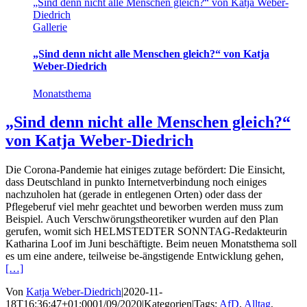
„Sind denn nicht alle Menschen gleich?“ von Katja Weber-
Diedrich
Gallerie
„Sind denn nicht alle Menschen gleich?“ von Katja
Weber-Diedrich
Monatsthema
„Sind denn nicht alle Menschen gleich?“
von Katja Weber-Diedrich
Die Corona-Pandemie hat einiges zutage befördert: Die Einsicht,
dass Deutschland in punkto Internetverbindung noch einiges
nachzuholen hat (gerade in entlegenen Orten) oder dass der
Pflegeberuf viel mehr geachtet und beworben werden muss zum
Beispiel. Auch Verschwörungstheoretiker wurden auf den Plan
gerufen, womit sich HELMSTEDTER SONNTAG-Redakteurin
Katharina Loof im Juni beschäftigte. Beim neuen Monatsthema soll
es um eine andere, teilweise be-ängstigende Entwicklung gehen,
[…]
Von
Katja Weber-Diedrich
|
2020-11-
18T16:36:47+01:00
01/09/2020
|
Kategorien
|
Tags:
AfD
,
Alltag
,